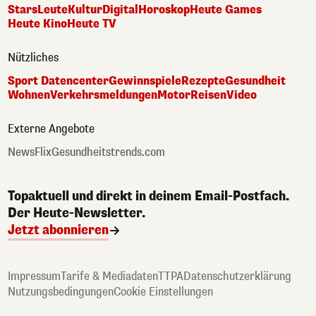
Stars
Leute
Kultur
Digital
Horoskop
Heute Games
Heute Kino
Heute TV
Nützliches
Sport Datencenter
Gewinnspiele
Rezepte
Gesundheit
Wohnen
Verkehrsmeldungen
Motor
Reisen
Video
Externe Angebote
NewsFlix
Gesundheitstrends.com
Topaktuell und direkt in deinem Email-Postfach.
Der Heute-Newsletter.
Jetzt abonnieren
Impressum
Tarife & Mediadaten
TTPA
Datenschutzerklärung
Nutzungsbedingungen
Cookie Einstellungen