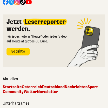
Jetzt
Leserreporter
werden.
Für jedes Foto in "Heute" oder jedes Video
auf Heute.at gibt es 50 Euro.
So geht's
Aktuelles
Startseite
Österreich
Deutschland
Nachrichten
Sport
Community
Wetter
Newsletter
Unterhaltsames