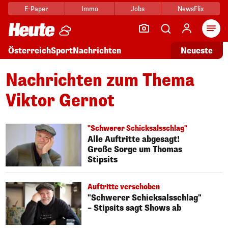
E-Paper
Immo
Jobs
NewsFlix
Arti
Österreich
Sport
Nachrichten
Neueste
Nachrichten zum Thema
Viktor Gernot
"Schwerer Schicksalsschlag"
Alle Auftritte abgesagt!
Große Sorge um Thomas
Stipsits
Auftritte verschoben
"Schwerer Schicksalsschlag"
– Stipsits sagt Shows ab