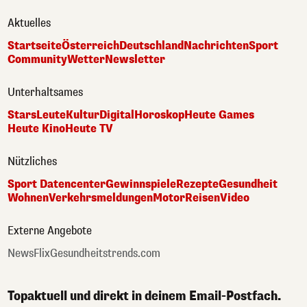
Aktuelles
Startseite
Österreich
Deutschland
Nachrichten
Sport
Community
Wetter
Newsletter
Unterhaltsames
Stars
Leute
Kultur
Digital
Horoskop
Heute Games
Heute Kino
Heute TV
Nützliches
Sport Datencenter
Gewinnspiele
Rezepte
Gesundheit
Wohnen
Verkehrsmeldungen
Motor
Reisen
Video
Externe Angebote
NewsFlix
Gesundheitstrends.com
Topaktuell und direkt in deinem Email-Postfach.