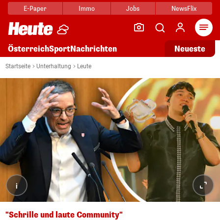
E-Paper
Immo
Jobs
NewsFlix
Arti
Österreich
Sport
Nachrichten
Neueste
Startseite
Unterhaltung
Leute
i
"Schrille und laute Community"