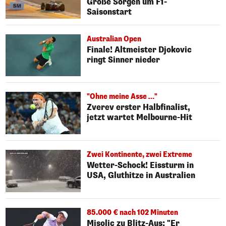
Große Sorgen um F1-
Saisonstart
Australian Open
Finale! Altmeister Djokovic
ringt Sinner nieder
"Ohne meine Asse …"
Zverev erster Halbfinalist,
jetzt wartet Melbourne-Hit
Zwei Kontinente, zwei Extreme
Wetter-Schock! Eissturm in
USA, Gluthitze in Australien
85.000 € nach 102 Minuten
Misolic zu Blitz-Aus: "Er