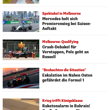
Spektakel in Melbourne
Mercedes holt sich
Premierensieg bei Saison-
Auftakt
Melbourne-Qualifying
Crash-Debakel für
Verstappen, Pole geht an
Russell
"Beobachten die Situation"
Eskalation im Nahen Osten
gefährdet die Formel 1
Krieg trifft Königsklasse
Raketenalarm in Bahrain!