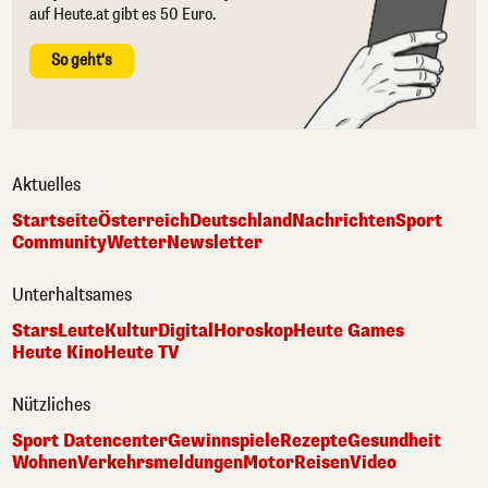
auf Heute.at gibt es 50 Euro.
So geht's
Aktuelles
Startseite
Österreich
Deutschland
Nachrichten
Sport
Community
Wetter
Newsletter
Unterhaltsames
Stars
Leute
Kultur
Digital
Horoskop
Heute Games
Heute Kino
Heute TV
Nützliches
Sport Datencenter
Gewinnspiele
Rezepte
Gesundheit
Wohnen
Verkehrsmeldungen
Motor
Reisen
Video