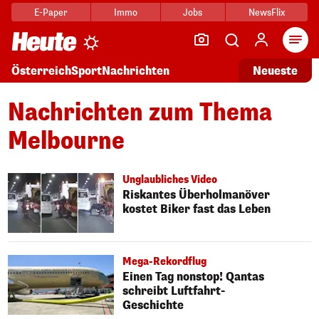
E-Paper
Immo
Jobs
NewsFlix
Arti
Österreich
Sport
Nachrichten
Neueste
Nachrichten zum Thema
Melbourne
Unglaubliches Video
Riskantes Überholmanöver
kostet Biker fast das Leben
Mega-Rekordflug
Einen Tag nonstop! Qantas
schreibt Luftfahrt-
Geschichte