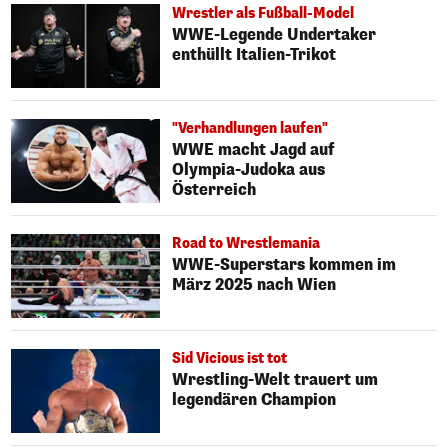
Wrestler als Fußball-Model
WWE-Legende Undertaker
enthüllt Italien-Trikot
"Verhandlungen laufen"
WWE macht Jagd auf
Olympia-Judoka aus
Österreich
Road to Wrestlemania
WWE-Superstars kommen im
März 2025 nach Wien
Sid Vicious ist tot
Wrestling-Welt trauert um
legendären Champion