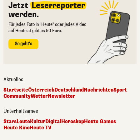
Jetzt
Leserreporter
werden.
Für jedes Foto in "Heute" oder jedes Video
auf Heute.at gibt es 50 Euro.
So geht's
Aktuelles
Startseite
Österreich
Deutschland
Nachrichten
Sport
Community
Wetter
Newsletter
Unterhaltsames
Stars
Leute
Kultur
Digital
Horoskop
Heute Games
Heute Kino
Heute TV