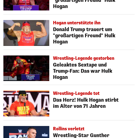
"großartigen Freund" Hulk
Hogan
Hogan unterstützte ihn
Donald Trump trauert um
"großartigen Freund" Hulk
Hogan
Wrestling-Legende gestorben
Geleaktes Sextape und
Trump-Fan: Das war Hulk
Hogan
Wrestling-Legende tot
Das Herz! Hulk Hogan stirbt
im Alter von 71 Jahren
Rollins verletzt
Wrestling-Star Gunther