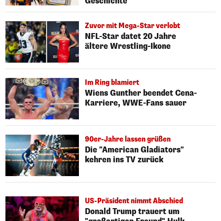
Geschichte
Zuvor mit Mega-Star verlobt
NFL-Star datet 20 Jahre
ältere Wrestling-Ikone
Im Ring blamiert
Wiens Gunther beendet Cena-
Karriere, WWE-Fans sauer
90er-Jahre lassen grüßen
Die "American Gladiators"
kehren ins TV zurück
US-Präsident nimmt Abschied
Donald Trump trauert um