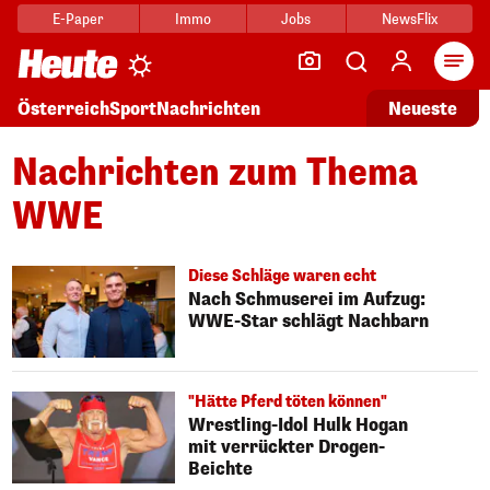
E-Paper
Immo
Jobs
NewsFlix
Arti
Österreich
Sport
Nachrichten
Neueste
Nachrichten zum Thema
WWE
Diese Schläge waren echt
Nach Schmuserei im Aufzug:
WWE-Star schlägt Nachbarn
"Hätte Pferd töten können"
Wrestling-Idol Hulk Hogan
mit verrückter Drogen-
Beichte