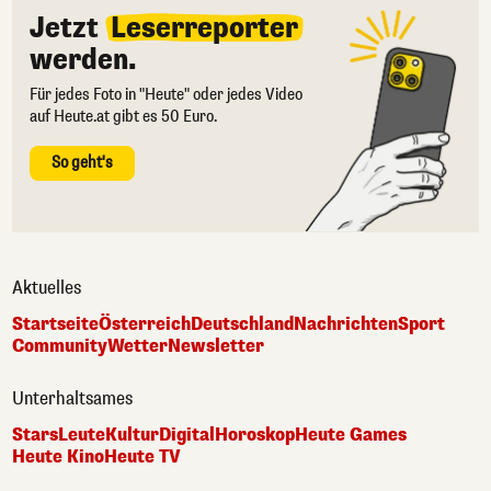
Jetzt
Leserreporter
werden.
Für jedes Foto in "Heute" oder jedes Video
auf Heute.at gibt es 50 Euro.
So geht's
Aktuelles
Startseite
Österreich
Deutschland
Nachrichten
Sport
Community
Wetter
Newsletter
Unterhaltsames
Stars
Leute
Kultur
Digital
Horoskop
Heute Games
Heute Kino
Heute TV