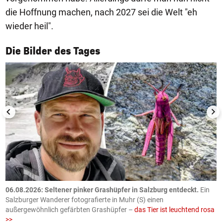
die Hoffnung machen, nach 2027 sei die Welt "eh
wieder heil".
1/50
Die Bilder des Tages
06.08.2026: Seltener pinker Grashüpfer in Salzburg entdeckt.
Ein
0
Salzburger Wanderer fotografierte in Muhr (S) einen
S
außergewöhnlich gefärbten Grashüpfer –
das Tier ist leuchtend rosa
U
>>
AP