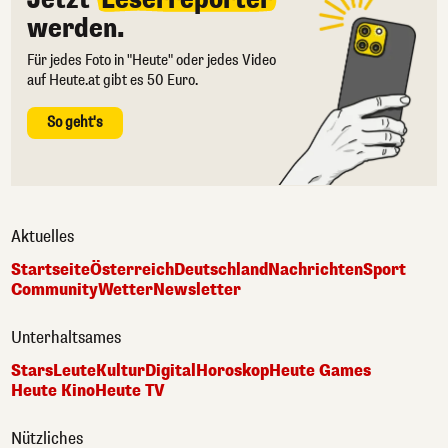
werden.
Für jedes Foto in "Heute" oder jedes Video
auf Heute.at gibt es 50 Euro.
So geht's
Aktuelles
Startseite
Österreich
Deutschland
Nachrichten
Sport
Community
Wetter
Newsletter
Unterhaltsames
Stars
Leute
Kultur
Digital
Horoskop
Heute Games
Heute Kino
Heute TV
Nützliches