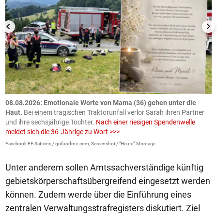
m
08.08.2026: Emotionale Worte von Mama (36) gehen unter die
0
Haut.
Bei einem tragischen Traktorunfall verlor Sarah ihren Partner
B
und ihre sechsjährige Tochter.
Nach einer riesigen Spendenwelle
S
meldet sich die 36-Jährige zu Wort >>>
La
Facebook FF Satteins / gofundme.com, Screenshot / "Heute"-Montage
Unter anderem sollen Amtssachverständige künftig
gebietskörperschaftsübergreifend eingesetzt werden
können. Zudem werde über die Einführung eines
zentralen Verwaltungsstrafregisters diskutiert. Ziel