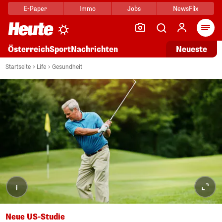
E-Paper
Immo
Jobs
NewsFlix
Arti
Österreich
Sport
Nachrichten
Neueste
Startseite
Life
Gesundheit
i
Neue US-Studie