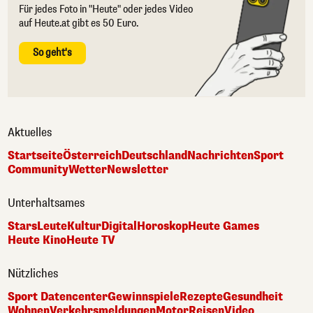
Für jedes Foto in "Heute" oder jedes Video
auf Heute.at gibt es 50 Euro.
So geht's
Aktuelles
Startseite
Österreich
Deutschland
Nachrichten
Sport
Community
Wetter
Newsletter
Unterhaltsames
Stars
Leute
Kultur
Digital
Horoskop
Heute Games
Heute Kino
Heute TV
Nützliches
Sport Datencenter
Gewinnspiele
Rezepte
Gesundheit
Wohnen
Verkehrsmeldungen
Motor
Reisen
Video