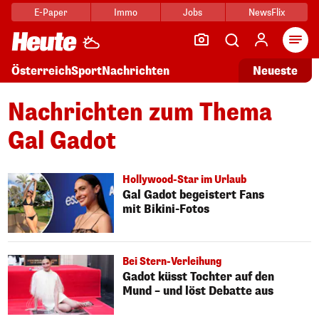
E-Paper
Immo
Jobs
NewsFlix
Arti
Österreich
Sport
Nachrichten
Neueste
Nachrichten zum Thema
Gal Gadot
Hollywood-Star im Urlaub
Gal Gadot begeistert Fans
mit Bikini-Fotos
Bei Stern-Verleihung
Gadot küsst Tochter auf den
Mund – und löst Debatte aus