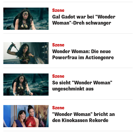
Szene
Gal Gadot war bei "Wonder
Woman"-Dreh schwanger
Szene
Wonder Woman: Die neue
Powerfrau im Actiongenre
Szene
So sieht "Wonder Woman"
ungeschminkt aus
Szene
"Wonder Woman" bricht an
den Kinokassen Rekorde