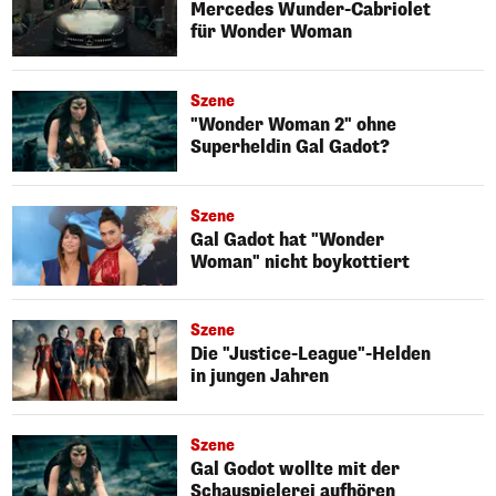
Mercedes Wunder-Cabriolet
für Wonder Woman
Szene
"Wonder Woman 2" ohne
Superheldin Gal Gadot?
Szene
Gal Gadot hat "Wonder
Woman" nicht boykottiert
Szene
Die "Justice-League"-Helden
in jungen Jahren
Szene
Gal Godot wollte mit der
Schauspielerei aufhören