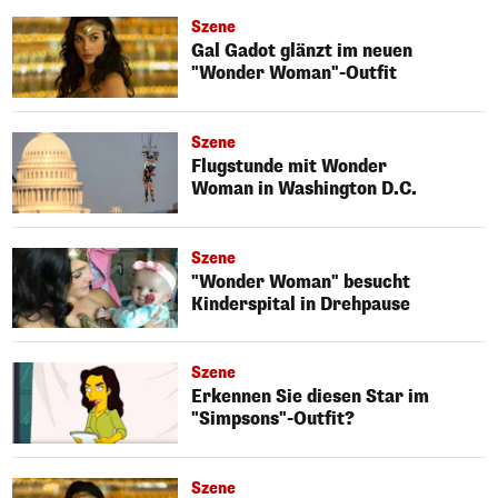
Szene
Gal Gadot glänzt im neuen
"Wonder Woman"-Outfit
Szene
Flugstunde mit Wonder
Woman in Washington D.C.
Szene
"Wonder Woman" besucht
Kinderspital in Drehpause
Szene
Erkennen Sie diesen Star im
"Simpsons"-Outfit?
Szene