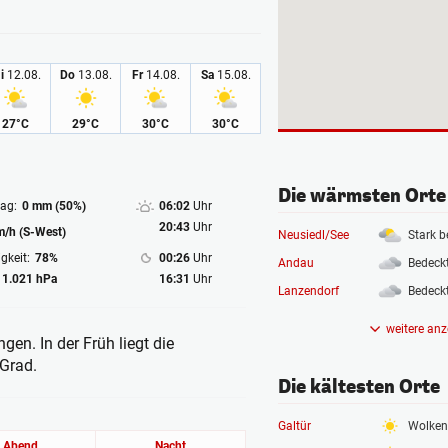
i
12.08.
Do
13.08.
Fr
14.08.
Sa
15.08.
27°C
29°C
30°C
30°C
Die wärmsten Orte
ag:
0 mm (50%)
06:02
Uhr
20:43
Uhr
m/h (S-West)
Neusiedl/See
Stark b
gkeit:
78%
00:26
Uhr
Andau
Bedeck
1.021 hPa
16:31
Uhr
Lanzendorf
Bedeck
weitere anz
en. In der Früh liegt die
 Grad.
Die kältesten Orte
Galtür
Wolken
Abend
Nacht