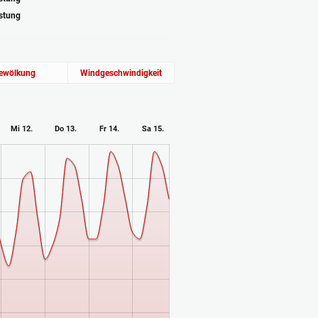
astung
ewölkung
Windgeschwindigkeit
Mi 12.
Do 13.
Fr 14.
Sa 15.