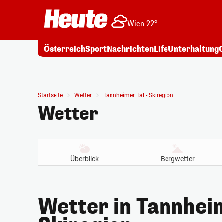
Wien 22°
Österreich
Sport
Nachrichten
Life
Unterhaltung
Startseite
Wetter
Tannheimer Tal - Skiregion
Wetter
Überblick
Bergwetter
Wetter in Tannheim