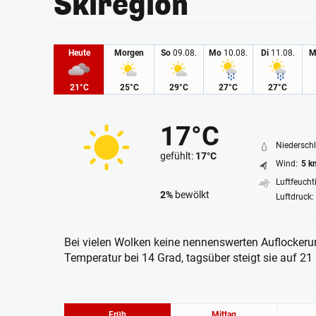
Skiregion
Heute
Morgen
So
09.08.
Mo
10.08.
Di
11.08.
M
21°C
25°C
29°C
27°C
27°C
17°C
Niederschl
gefühlt:
17°C
Wind:
5 k
Luftfeuchti
2%
bewölkt
Luftdruck:
Wolkenlos
Bei vielen Wolken keine nennenswerten Auflockerung
Temperatur bei 14 Grad, tagsüber steigt sie auf 21
Früh
Mittag