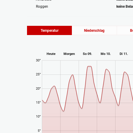
Roggen
keine Bel
Temperatur
Niederschlag
B
Heute
Morgen
So 09.
Mo 10.
Di 11.
30°
25°
20°
15°
10°
5°