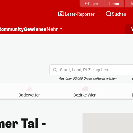
E-Paper
Immo
J
Leser-Reporter
Suchen
Community
Gewinnen
Mehr
Stadt, Land, PLZ eingeben...
Aus über 50.000 Orten weltweit wählen
Badewetter
Bezirke Wien
er Tal -