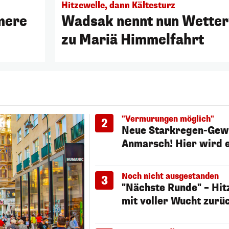
Hitzewelle, dann Kältesturz
mere
Wadsak nennt nun Wette
zu Mariä Himmelfahrt
"Vermurungen möglich"
2
Neue Starkregen-Gewi
Anmarsch! Hier wird e
Noch nicht ausgestanden
3
"Nächste Runde" – Hit
mit voller Wucht zurü