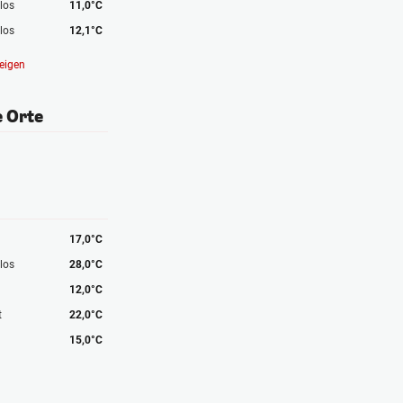
los
11,0°C
los
12,1°C
eigen
e Orte
17,0°C
los
28,0°C
12,0°C
t
22,0°C
15,0°C