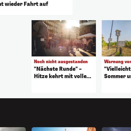
t wieder Fahrt auf
Noch nicht ausgestanden
Warnung vor
"Nächste Runde" –
"Vielleich
Hitze kehrt mit voller
Sommer u
Wucht zurück
restlichen