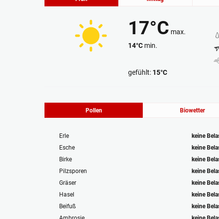
17°C
max.
14°C
min.
Wolkenlos
gefühlt:
15°C
Pollen
Biowetter
Erle
keine Bel
Esche
keine Bel
Birke
keine Bel
Pilzsporen
keine Bel
Gräser
keine Bel
Hasel
keine Bel
Beifuß
keine Bel
Ambrosie
keine Bel