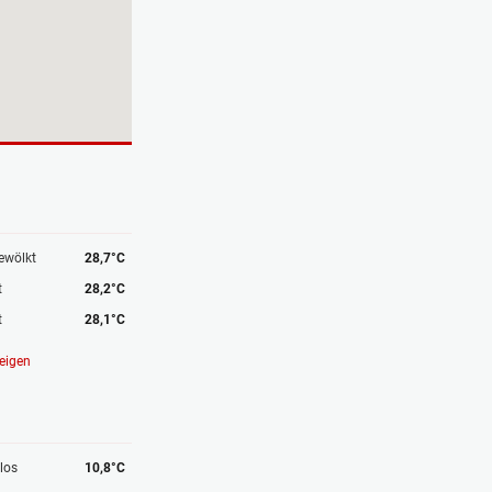
ewölkt
28,7°C
t
28,2°C
t
28,1°C
eigen
los
10,8°C