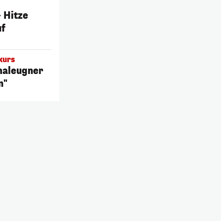
– Hitze
uf
kurs
maleugner
n"