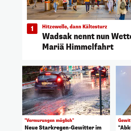
Hitzewelle, dann Kältesturz
1
Wadsak nennt nun Wett
Mariä Himmelfahrt
"Vermurungen möglich"
Gewit
Neue Starkregen-Gewitter im
"Abk