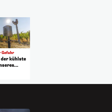
 Gefahr
t der kühlste
nseres
 Lebens"