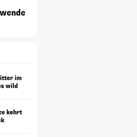
rwende
tter im
s wild
ze kehrt
ck