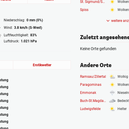
St. Sigmund/Sellrain
Wolken
Spiss
Wolken
Niederschlag:
0 mm (0%)
weitere anz
Wind:
3.8 km/h (S-West)
Luftfeuchtigkeit:
83%
Zuletzt angesehen
Luftdruck:
1.021 hPa
Keine Orte gefunden
Andere Orte
Erotikwetter
Ramsau/Zillertal
Wolkig
astung
Paragominas
Wolken
astung
Emmonak
Nieseln
astung
astung
Buch-St.Magdalena
Bedeck
astung
Ludwigsfelde
Heiter
astung
astung
astung