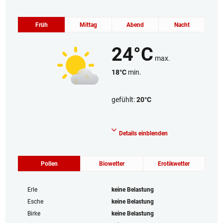
Früh
Mittag
Abend
Nacht
24°C
max.
18°C
min.
gefühlt:
20°C
Heiter
Details einblenden
Pollen
Biowetter
Erotikwetter
Erle
keine Belastung
Esche
keine Belastung
Birke
keine Belastung