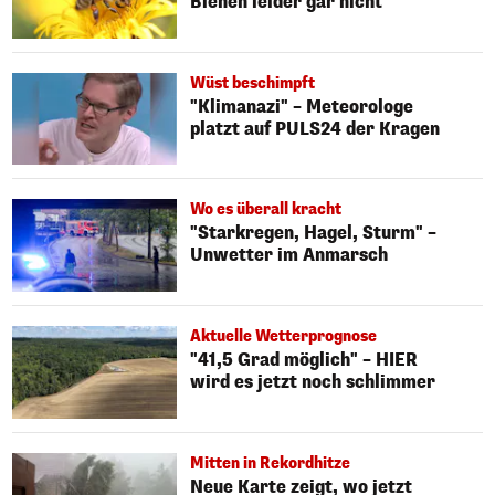
Bienen leider gar nicht
Wüst beschimpft
"Klimanazi" – Meteorologe
platzt auf PULS24 der Kragen
Wo es überall kracht
"Starkregen, Hagel, Sturm" –
Unwetter im Anmarsch
Aktuelle Wetterprognose
"41,5 Grad möglich" – HIER
wird es jetzt noch schlimmer
Mitten in Rekordhitze
Neue Karte zeigt, wo jetzt