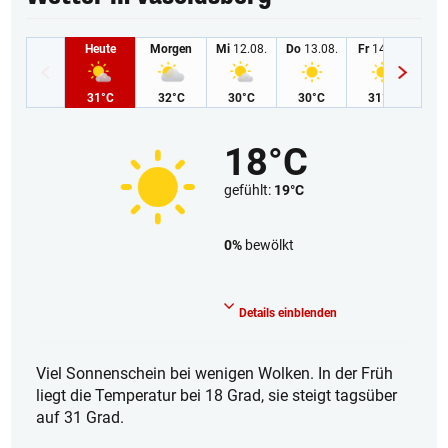
Heute
Morgen
Mi
12.08.
Do
13.08.
Fr
14.08.
Sa
1
31°C
32°C
30°C
30°C
31°C
3
18°C
gefühlt:
19°C
0%
bewölkt
Wolkenlos
Details einblenden
Viel Sonnenschein bei wenigen Wolken. In der Früh
liegt die Temperatur bei 18 Grad, sie steigt tagsüber
auf 31 Grad.