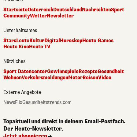
Startseite
Österreich
Deutschland
Nachrichten
Sport
Community
Wetter
Newsletter
Unterhaltsames
Stars
Leute
Kultur
Digital
Horoskop
Heute Games
Heute Kino
Heute TV
Nützliches
Sport Datencenter
Gewinnspiele
Rezepte
Gesundheit
Wohnen
Verkehrsmeldungen
Motor
Reisen
Video
Externe Angebote
NewsFlix
Gesundheitstrends.com
Topaktuell und direkt in deinem Email-Postfach.
Der Heute-Newsletter.
Jetzt abonnieren