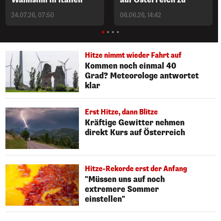
24.07.26, 07:50
06.06.26, 14:42
Hitze nimmt wieder Fahrt auf
Kommen noch einmal 40
Grad? Meteorologe antwortet
klar
Erst Hitze, dann Blitze
Kräftige Gewitter nehmen
direkt Kurs auf Österreich
Hitze-Rekorde erst der Anfang
"Müssen uns auf noch
extremere Sommer
einstellen"