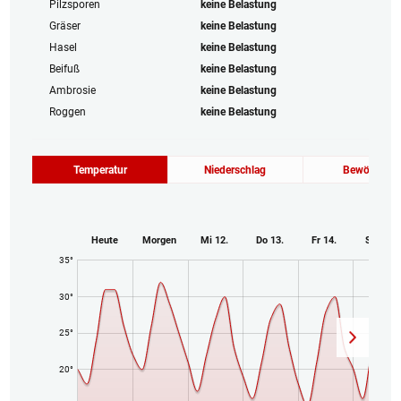
Pilzsporen
keine Belastung
Gräser
keine Belastung
Hasel
keine Belastung
Beifuß
keine Belastung
Ambrosie
keine Belastung
Roggen
keine Belastung
Temperatur
Niederschlag
Bewölkung
Heute
Morgen
Mi 12.
Do 13.
Fr 14.
Sa 15.
35°
30°
25°
20°