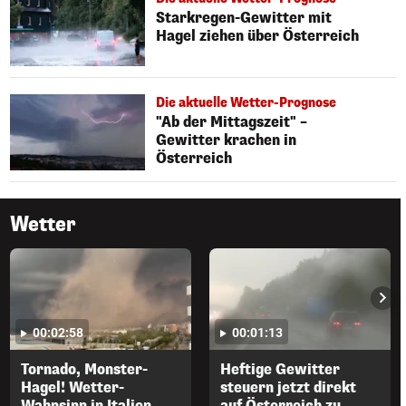
Starkregen-Gewitter mit
Hagel ziehen über Österreich
Die aktuelle Wetter-Prognose
"Ab der Mittagszeit" –
Gewitter krachen in
Österreich
Wetter
00:02:58
00:01:13
Tornado, Monster-
Heftige Gewitter
Hagel! Wetter-
steuern jetzt direkt
Wahnsinn in Italien
auf Österreich zu