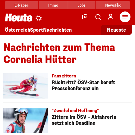
E-Paper
Immo
Jobs
NewsFlix
Arti
Österreich
Sport
Nachrichten
Neueste
Nachrichten zum Thema
Cornelia Hütter
Fans zittern
Rücktritt? ÖSV-Star beruft
Pressekonferenz ein
"Zweifel und Hoffnung"
Zittern im ÖSV – Abfahrerin
setzt sich Deadline