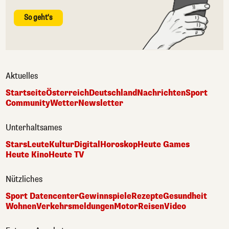
So geht's
Aktuelles
Startseite
Österreich
Deutschland
Nachrichten
Sport
Community
Wetter
Newsletter
Unterhaltsames
Stars
Leute
Kultur
Digital
Horoskop
Heute Games
Heute Kino
Heute TV
Nützliches
Sport Datencenter
Gewinnspiele
Rezepte
Gesundheit
Wohnen
Verkehrsmeldungen
Motor
Reisen
Video