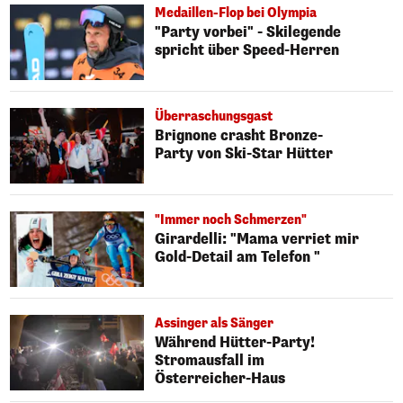
Medaillen-Flop bei Olympia
"Party vorbei" - Skilegende
spricht über Speed-Herren
Überraschungsgast
Brignone crasht Bronze-
Party von Ski-Star Hütter
"Immer noch Schmerzen"
Girardelli: "Mama verriet mir
Gold-Detail am Telefon "
Assinger als Sänger
Während Hütter-Party!
Stromausfall im
Österreicher-Haus