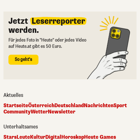
Jetzt
Leserreporter
werden.
Für jedes Foto in "Heute" oder jedes Video
auf Heute.at gibt es 50 Euro.
So geht's
Aktuelles
Startseite
Österreich
Deutschland
Nachrichten
Sport
Community
Wetter
Newsletter
Unterhaltsames
Stars
Leute
Kultur
Digital
Horoskop
Heute Games