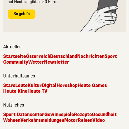
auf Heute.at gibt es 50 Euro.
So geht's
Aktuelles
Startseite
Österreich
Deutschland
Nachrichten
Sport
Community
Wetter
Newsletter
Unterhaltsames
Stars
Leute
Kultur
Digital
Horoskop
Heute Games
Heute Kino
Heute TV
Nützliches
Sport Datencenter
Gewinnspiele
Rezepte
Gesundheit
Wohnen
Verkehrsmeldungen
Motor
Reisen
Video