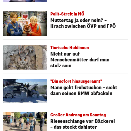
Polit-Streit in NÖ
Muttertag ja oder nein? –
Krach zwischen ÖVP und FPÖ
Tierische Heldinnen
Nicht nur auf
Menschenmütter darf man
stolz sein
"Bin sofort hinausgerannt"
Mann geht frühstücken – sieht
dann seinen BMW abfackeln
Großer Andrang am Sonntag
Riesenschlange vor Bäckerei
– das steckt dahinter