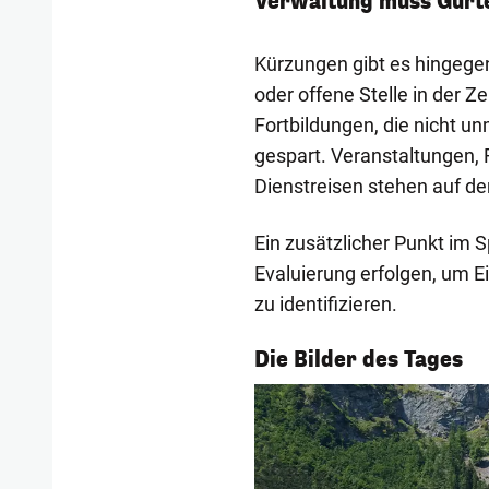
Verwaltung muss Gürte
Kürzungen gibt es hingegen
oder offene Stelle in der Z
Fortbildungen, die nicht un
gespart. Veranstaltungen, 
Dienstreisen stehen auf d
Ein zusätzlicher Punkt im S
Evaluierung erfolgen, um E
zu identifizieren.
1/55
Die Bilder des Tages