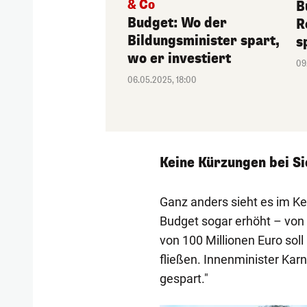
& Co
B
Budget: Wo der
R
Bildungsminister spart,
s
wo er investiert
09
06.05.2025, 18:00
Keine Kürzungen bei Si
Ganz anders sieht es im Ker
Budget sogar erhöht – von 4
von 100 Millionen Euro soll
fließen. Innenminister Karn
gespart."