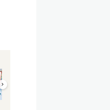
Entscheidung kommt im
Neue Regelungen ab
Juli
Jetzt fix: So viel l
Budget-Hammer:
müssen wir künfti
Ministerium rechnet
arbeiten
mit Defizitverfahren
02.05.2025, 06:00
17.04.2025, 11:23