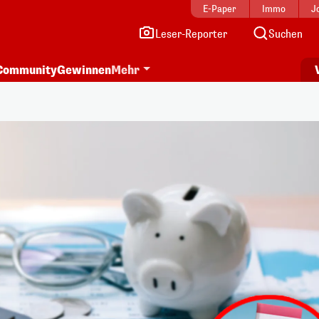
E-Paper
Immo
J
Leser-Reporter
Suchen
Community
Gewinnen
Mehr