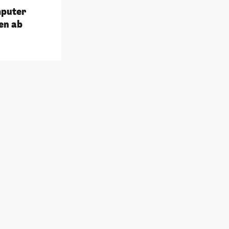
mputer
en ab