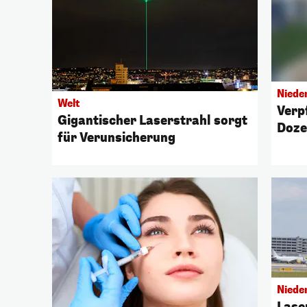
Niede
Welt
Verp
Gigantischer Laserstrahl sorgt
Doze
für Verunsicherung
Niede
Lase