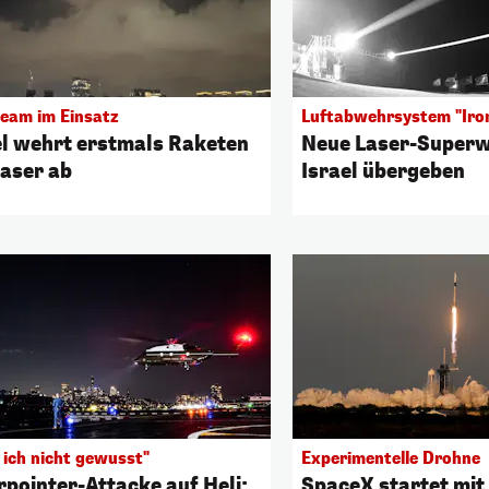
Beam im Einsatz
Luftabwehrsystem "Iro
el wehrt erstmals Raketen
Neue Laser-Superw
Laser ab
Israel übergeben
 ich nicht gewusst"
Experimentelle Drohne
rpointer-Attacke auf Heli:
SpaceX startet mit