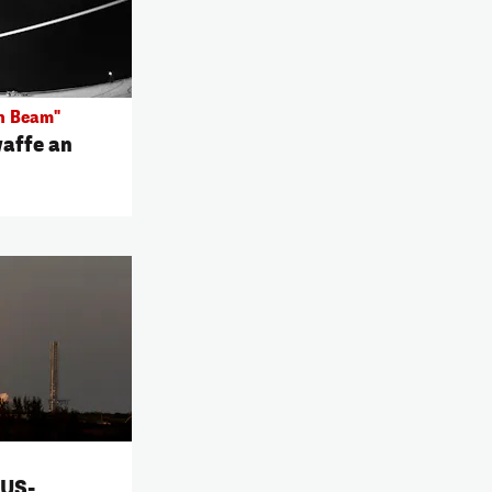
n Beam"
affe an
 US-