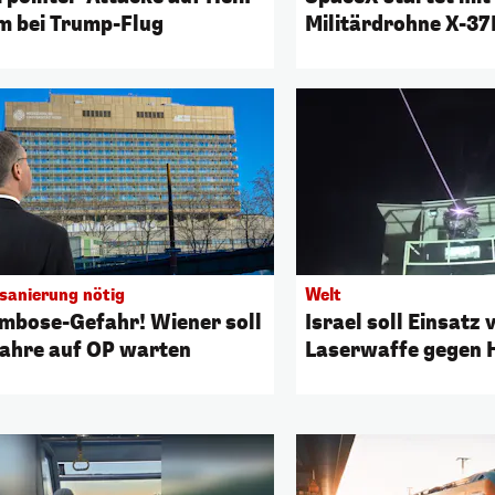
m bei Trump-Flug
Militärdrohne X-37B
sanierung nötig
Welt
mbose-Gefahr! Wiener soll
Israel soll Einsatz 
Jahre auf OP warten
Laserwaffe gegen
planen