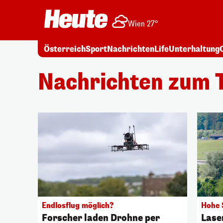
Wien 27°
Österreich
Sport
Nachrichten
Life
Unterhaltung
Nachrichten zum 
Endlosflug möglich?
Hohe 
Forscher laden Drohne per
Lase