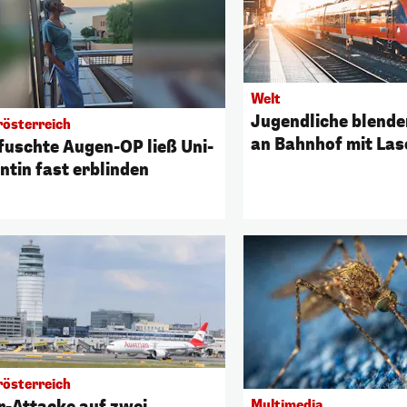
Welt
Jugendliche blende
rösterreich
an Bahnhof mit Las
fuschte Augen-OP ließ Uni-
ntin fast erblinden
rösterreich
r-Attacke auf zwei
Multimedia