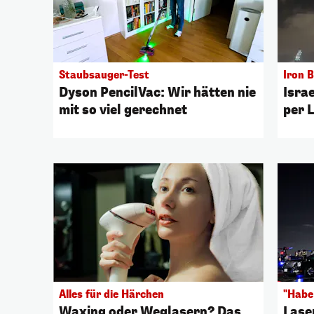
Staubsauger-Test
Iron 
Dyson PencilVac: Wir hätten nie
Isra
mit so viel gerechnet
per 
Alles für die Härchen
"Habe
Waxing oder Weglasern? Das
Lase