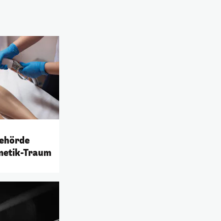
Behörde
metik-Traum