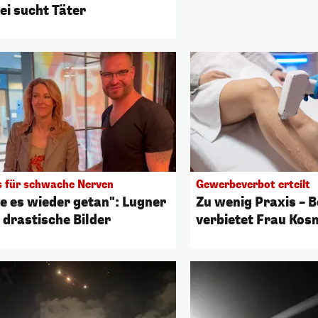
ei sucht Täter
s für schwache Nerven
Gewerbeverbot erteilt
e es wieder getan": Lugner
Zu wenig Praxis – 
 drastische Bilder
verbietet Frau Kos