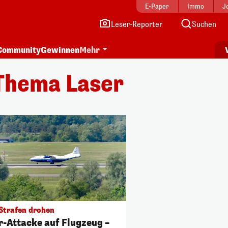
E-Paper
Immo
J
Leser-Reporter
Suchen
Community
Gewinnen
Mehr
Thema Laser
Strafen drohen
r-Attacke auf Flugzeug –