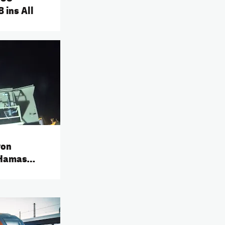
 ins All
von
 Hamas