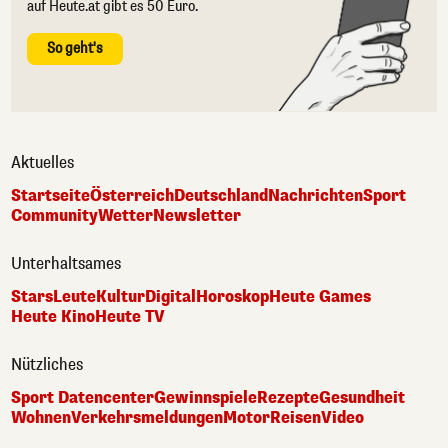
auf Heute.at gibt es 50 Euro.
So geht's
Aktuelles
Startseite
Österreich
Deutschland
Nachrichten
Sport
Community
Wetter
Newsletter
Unterhaltsames
Stars
Leute
Kultur
Digital
Horoskop
Heute Games
Heute Kino
Heute TV
Nützliches
Sport Datencenter
Gewinnspiele
Rezepte
Gesundheit
Wohnen
Verkehrsmeldungen
Motor
Reisen
Video