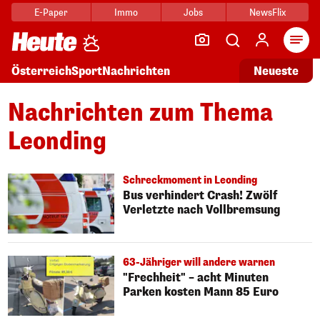
E-Paper
Immo
Jobs
NewsFlix
Arti
Österreich
Sport
Nachrichten
Neueste
Nachrichten zum Thema
Leonding
Schreckmoment in Leonding
Bus verhindert Crash! Zwölf
Verletzte nach Vollbremsung
63-Jähriger will andere warnen
"Frechheit" – acht Minuten
Parken kosten Mann 85 Euro