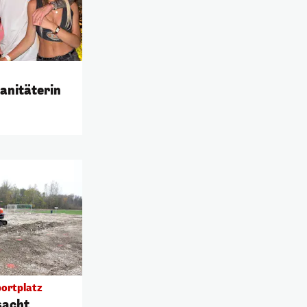
anitäterin
ortplatz
sacht