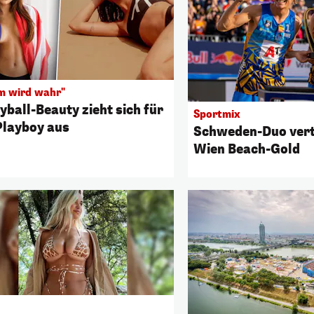
m wird wahr"
yball-Beauty zieht sich für
Sportmix
Playboy aus
Schweden-Duo verte
Wien Beach-Gold