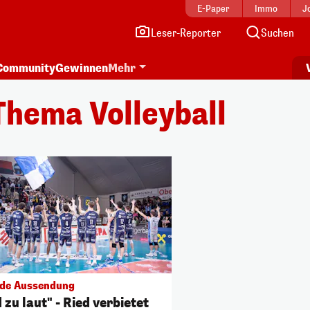
E-Paper
Immo
J
Leser-Reporter
Suchen
Community
Gewinnen
Mehr
hema Volleyball
de Aussendung
 zu laut" - Ried verbietet