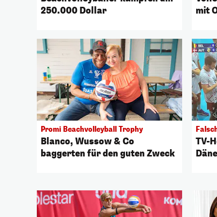
250.000 Dollar
mit 
Promi Beachvolleyball Trophy
Falsc
Blanco, Wussow & Co
TV-H
baggerten für den guten Zweck
Däne