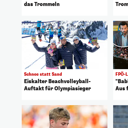
das Trommeln
Trom
Schnee statt Sand
FPÖ-L
Eiskalter Beachvolleyball-
"Bab
Auftakt für Olympiasieger
Aus 