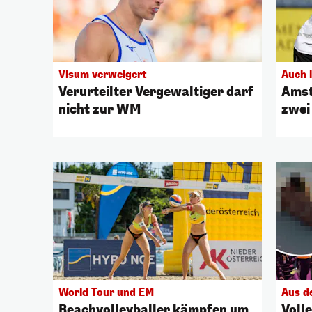
Visum verweigert
Auch 
Verurteilter Vergewaltiger darf
Amst
nicht zur WM
zwei
World Tour und EM
Aus d
Beachvolleyballer kämpfen um
Voll