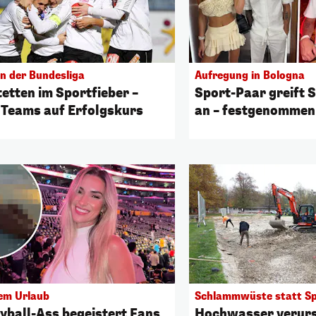
in der Bundesliga
Aufregung in Bologna
etten im Sportfieber –
Sport-Paar greift S
 Teams auf Erfolgskurs
an – festgenommen
em Urlaub
Schlammwüste statt Sp
eyball-Ass begeistert Fans
Hochwasser verur