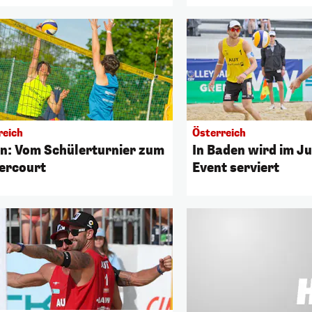
reich
Österreich
n: Vom Schülerturnier zum
In Baden wird im Ju
ercourt
Event serviert