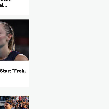
ei
Star: "Froh,