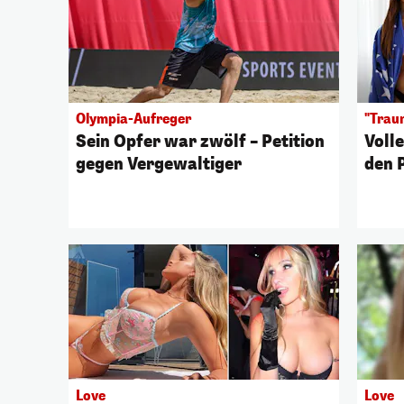
Olympia-Aufreger
"Trau
Sein Opfer war zwölf – Petition
Volle
gegen Vergewaltiger
den 
Love
Love