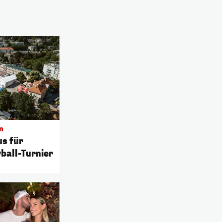
n
us für
ball-Turnier