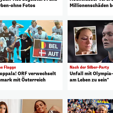
Oben-ohne Fotos
Millionenschäden b
Sportstätten
he Flagge
Nach der Silber-Party
oppala! ORF verwechselt
Unfall mit Olympia-
mark mit Österreich
am Leben zu sein"