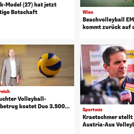
k-Model (27) hat jetzt
tige Botschaft
Wien
Beachvolleyball E
kommt zurück auf 
Donauinsel
reich
uchter Volleyball-
betrug kostet Duo 3.500
Sportmix
Kraetschmer stellt
Austria-Aus Volleyb