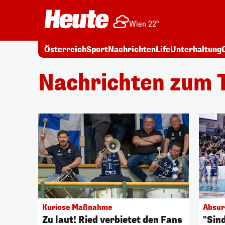
Wien 22°
Österreich
Sport
Nachrichten
Life
Unterhaltung
Nachrichten zum T
Kuriose Maßnahme
Absur
Zu laut! Ried verbietet den Fans
"Sind