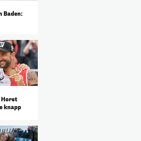
in Baden:
d Horst
le knapp