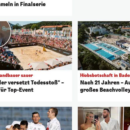
meln in Finalserie
andbauer sauer
Hiobsbotschaft in Bade
ler versetzt Todesstoß" –
Nach 21 Jahren – A
für Top-Event
großes Beachvolley