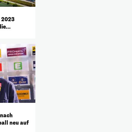
M 2023
die
 nach
all neu auf