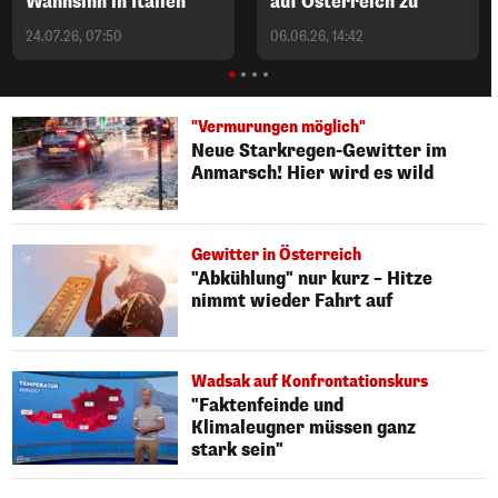
Wahnsinn in Italien
auf Österreich zu
24.07.26, 07:50
06.06.26, 14:42
"Vermurungen möglich"
Neue Starkregen-Gewitter im
Anmarsch! Hier wird es wild
Gewitter in Österreich
"Abkühlung" nur kurz – Hitze
nimmt wieder Fahrt auf
Wadsak auf Konfrontationskurs
"Faktenfeinde und
Klimaleugner müssen ganz
stark sein"