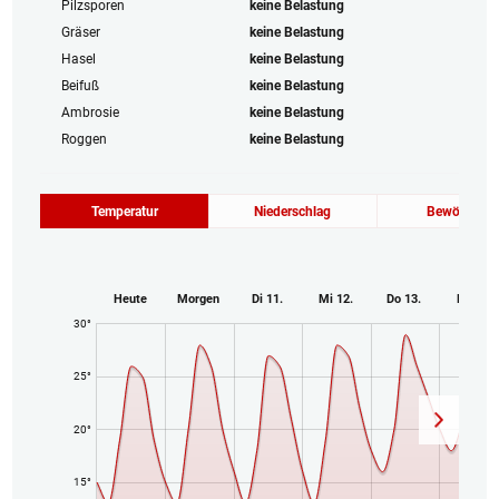
Pilzsporen
keine Belastung
Gräser
keine Belastung
Hasel
keine Belastung
Beifuß
keine Belastung
Ambrosie
keine Belastung
Roggen
keine Belastung
Temperatur
Niederschlag
Bewölkung
Heute
Morgen
Di 11.
Mi 12.
Do 13.
Fr 14.
30°
25°
20°
15°