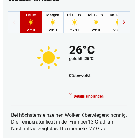
Heute
Morgen
Di
11.08.
Mi
12.08.
Do
13.08.
Fr
1
27°C
28°C
27°C
29°C
28°C
2
26°C
gefühlt:
26°C
0%
bewölkt
Wolkenlos
Details einblenden
Bei höchstens einzelnen Wolken überwiegend sonnig.
Die Temperatur liegt in der Früh bei 13 Grad, am
Nachmittag zeigt das Thermometer 27 Grad.