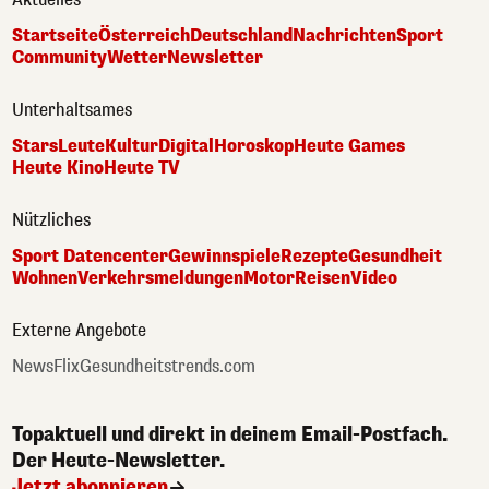
Startseite
Österreich
Deutschland
Nachrichten
Sport
Community
Wetter
Newsletter
Unterhaltsames
Stars
Leute
Kultur
Digital
Horoskop
Heute Games
Heute Kino
Heute TV
Nützliches
Sport Datencenter
Gewinnspiele
Rezepte
Gesundheit
Wohnen
Verkehrsmeldungen
Motor
Reisen
Video
Externe Angebote
NewsFlix
Gesundheitstrends.com
Topaktuell und direkt in deinem Email-Postfach.
Der Heute-Newsletter.
Jetzt abonnieren