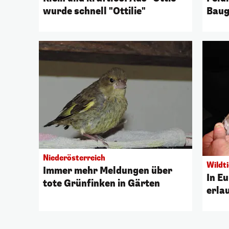
wurde schnell "Ottilie"
Baug
Niederösterreich
Wildti
Immer mehr Meldungen über
In Eu
tote Grünfinken in Gärten
erla