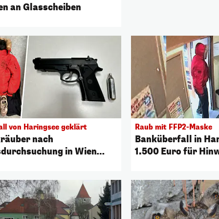
gen an Glasscheiben
all von Haringsee geklärt
Raub mit FFP2-Maske
räuber nach
Banküberfall in Ha
durchsuchung in Wien
1.500 Euro für Hin
sst