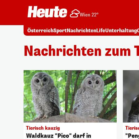
Wien 22°
Österreich
Sport
Nachrichten
Life
Unterhaltung
Nachrichten zum 
Tierisch kauzig
Tieri
Waldkauz "Pico" darf in
"Pen