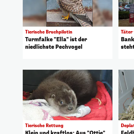
Tierische Bruchpilotin
Täter 
Turmfalke "Ella" ist der
Bankü
niedlichste Pechvogel
steh
Tierische Rettung
Depla
Klein und kraftlos: Aus "Ottie"
Feld