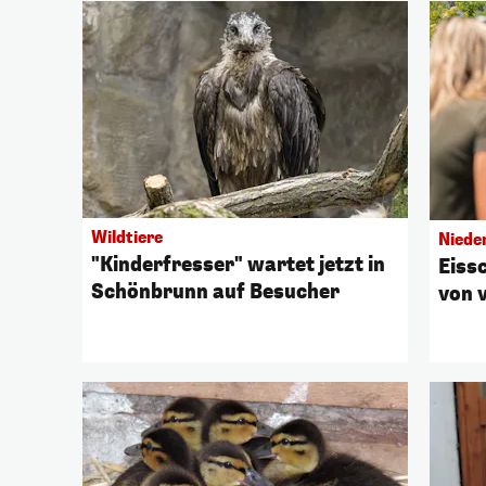
Wildtiere
Niede
"Kinderfresser" wartet jetzt in
Eissc
Schönbrunn auf Besucher
von 