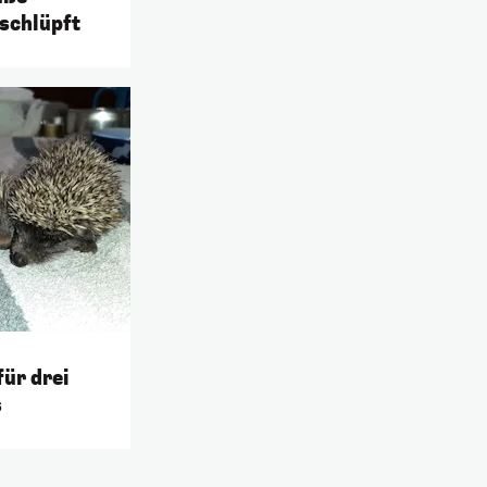
schlüpft
für drei
s