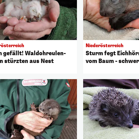
rösterreich
Niederösterreich
 gefällt! Waldohreulen-
Sturm fegt Eichhö
n stürzten aus Nest
vom Baum - schwer 