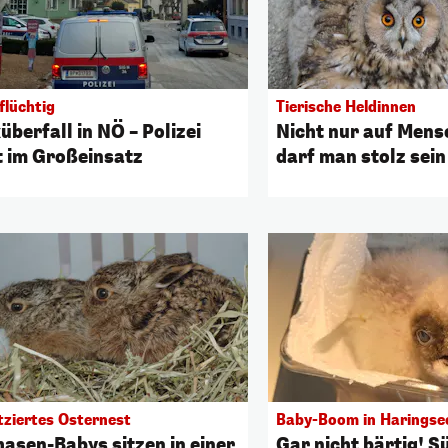
flüchtig
Tierische Heldinnen
berfall in NÖ – Polizei
Nicht nur auf Men
t im Großeinsatz
darf man stolz sein
tziertes Osternest
Baby-Boom in Haringse
hasen-Babys sitzen in einer
Gar nicht bärtig! S