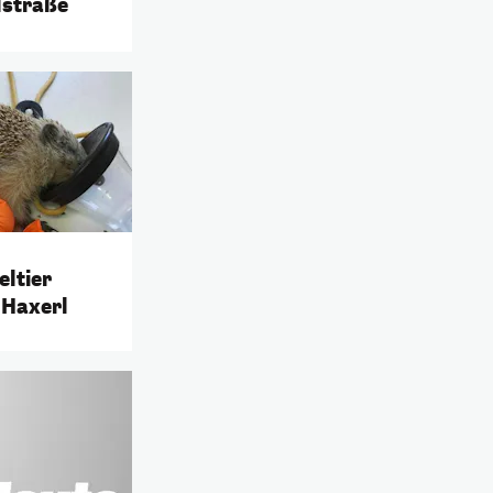
lstraße
eltier
 Haxerl