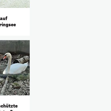
 auf
ringsee
chützte