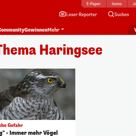
E-Paper
Immo
J
Leser-Reporter
Suchen
Community
Gewinnen
Mehr
Thema Haringsee
sche Gefahr
g" - Immer mehr Vögel