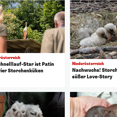
rösterreich
hnelllauf-Star ist Patin
Niederösterreich
Nachwuchs! Storch
vier Storchenküken
süßer Love-Story