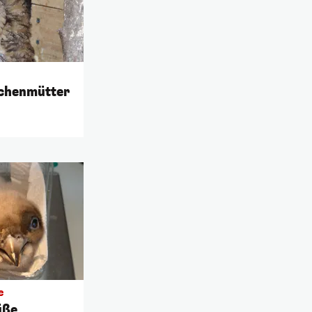
schenmütter
e
üße