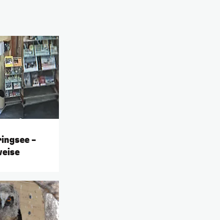
ringsee –
weise