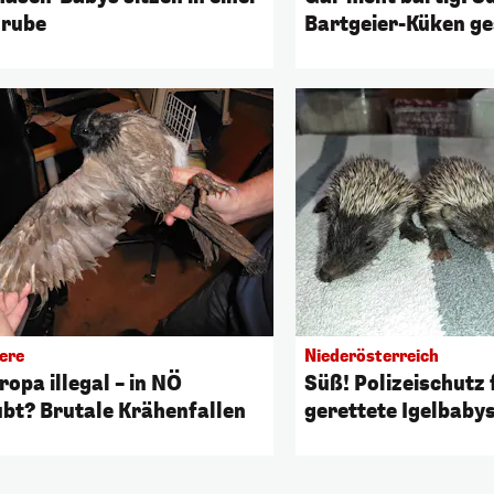
rube
Bartgeier-Küken ge
ere
Niederösterreich
ropa illegal – in NÖ
Süß! Polizeischutz 
ubt? Brutale Krähenfallen
gerettete Igelbaby