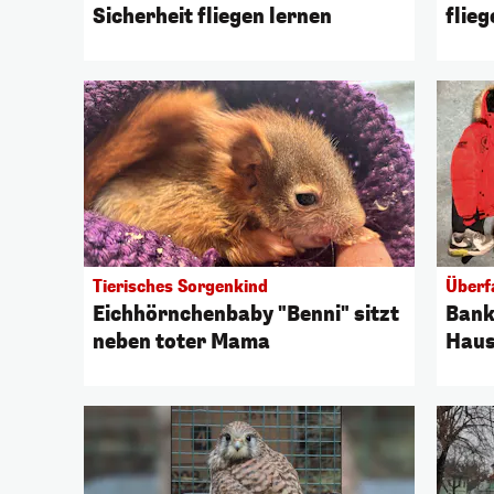
Sicherheit fliegen lernen
flie
Tierisches Sorgenkind
Überf
Eichhörnchenbaby "Benni" sitzt
Bank
neben toter Mama
Haus
gefa