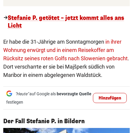
Stefanie P. getötet – jetzt kommt alles ans
Licht
Er habe die 31-Jährige am Sonntagmorgen
in ihrer
Wohnung erwürgt und in einem Reisekoffer am
Rücksitz seines roten Golfs nach Slowenien gebracht
.
Dort verscharrte er sie bei Majšperk südlich von
Maribor in einem abgelegenen Waldstück.
"Heute"
auf Google als
bevorzugte Quelle
Hinzufügen
festlegen
1/18
Der Fall Stefanie P. in Bildern