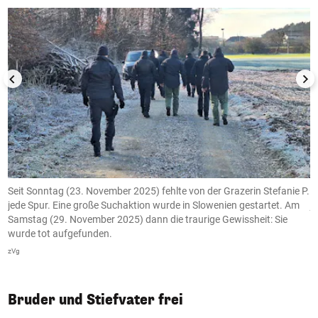
Seit Sonntag (23. November 2025) fehlte von der Grazerin Stefanie P.
S
jede Spur. Eine große Suchaktion wurde in Slowenien gestartet. Am
j
Samstag (29. November 2025) dann die traurige Gewissheit: Sie
S
wurde tot aufgefunden.
w
zVg
z
Bruder und Stiefvater frei