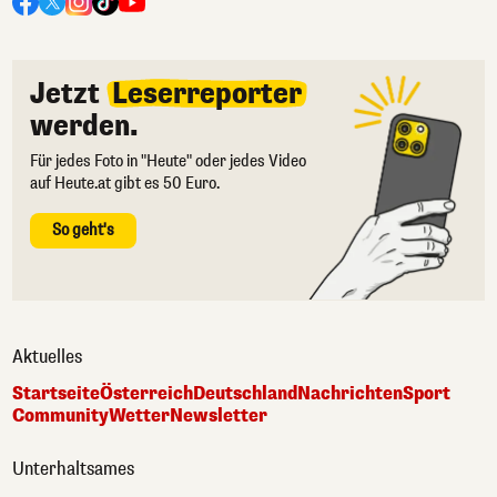
Jetzt
Leserreporter
werden.
Für jedes Foto in "Heute" oder jedes Video
auf Heute.at gibt es 50 Euro.
So geht's
Aktuelles
Startseite
Österreich
Deutschland
Nachrichten
Sport
Community
Wetter
Newsletter
Unterhaltsames