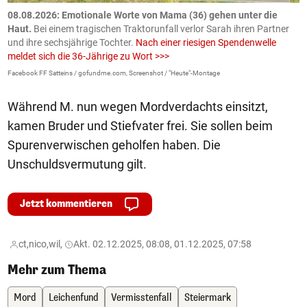
m
08.08.2026: Emotionale Worte von Mama (36) gehen unter die
0
Haut.
Bei einem tragischen Traktorunfall verlor Sarah ihren Partner
B
und ihre sechsjährige Tochter.
Nach einer riesigen Spendenwelle
S
meldet sich die 36-Jährige zu Wort >>>
La
Facebook FF Satteins / gofundme.com, Screenshot / "Heute"-Montage
Während M. nun wegen Mordverdachts einsitzt,
kamen Bruder und Stiefvater frei. Sie sollen beim
Spurenverwischen geholfen haben. Die
Unschuldsvermutung gilt.
Jetzt kommentieren
ct,
nico,
wil,
Akt. 02.12.2025, 08:08, 01.12.2025, 07:58
Mehr zum Thema
Mord
Leichenfund
Vermisstenfall
Steiermark