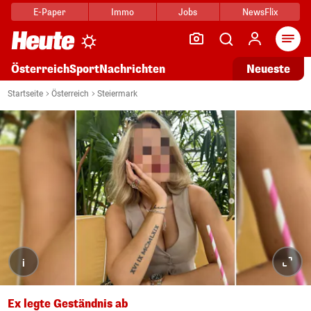
E-Paper
Immo
Jobs
NewsFlix
Arti
Österreich
Sport
Nachrichten
Neueste
Startseite
Österreich
Steiermark
i
Ex legte Geständnis ab