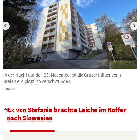
In der Nacht auf den 23. November ist die Grazer Influencerin
S
Stefanie P. plötzlich verschwunden.
h
Foto Hirl
Fo
Ex von Stefanie brachte Leiche im Koffer
nach Slowenien