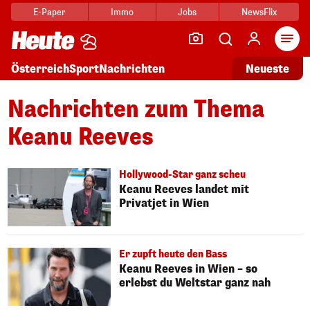
E-Paper
Immo
Jobs
NewsFlix
Arti
Österreich
Sport
Nachrichten
Neueste
Nachrichten zum Thema
Keanu Reeves
Hollywood-Star ganz scheu
Keanu Reeves landet mit
Privatjet in Wien
Er zupft heute den Bass
Keanu Reeves in Wien – so
erlebst du Weltstar ganz nah