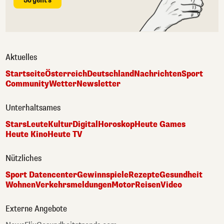
So geht's
Aktuelles
Startseite
Österreich
Deutschland
Nachrichten
Sport
Community
Wetter
Newsletter
Unterhaltsames
Stars
Leute
Kultur
Digital
Horoskop
Heute Games
Heute Kino
Heute TV
Nützliches
Sport Datencenter
Gewinnspiele
Rezepte
Gesundheit
Wohnen
Verkehrsmeldungen
Motor
Reisen
Video
Externe Angebote