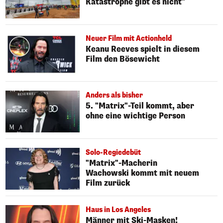
Katastrophe gibt es nicht"
Neuer Film mit Actionheld
Keanu Reeves spielt in diesem
Film den Bösewicht
Anders als bisher
5. "Matrix"-Teil kommt, aber
ohne eine wichtige Person
Solo-Regiedebüt
"Matrix"-Macherin
Wachowski kommt mit neuem
Film zurück
Haus in Los Angeles
Männer mit Ski-Masken!