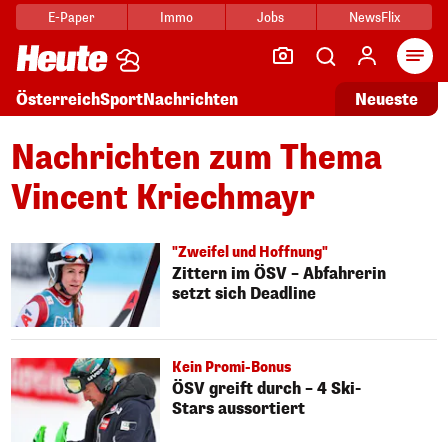
E-Paper
Immo
Jobs
NewsFlix
Arti
Österreich
Sport
Nachrichten
Neueste
Nachrichten zum Thema
Vincent Kriechmayr
"Zweifel und Hoffnung"
Zittern im ÖSV – Abfahrerin
setzt sich Deadline
Kein Promi-Bonus
ÖSV greift durch – 4 Ski-
Stars aussortiert