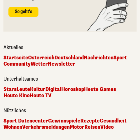
So geht's
Aktuelles
Startseite
Österreich
Deutschland
Nachrichten
Sport
Community
Wetter
Newsletter
Unterhaltsames
Stars
Leute
Kultur
Digital
Horoskop
Heute Games
Heute Kino
Heute TV
Nützliches
Sport Datencenter
Gewinnspiele
Rezepte
Gesundheit
Wohnen
Verkehrsmeldungen
Motor
Reisen
Video