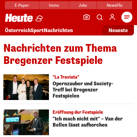
E-Paper
Immo
Jobs
NewsFlix
Arti
Österreich
Sport
Nachrichten
Neueste
Nachrichten zum Thema
Bregenzer Festspiele
"La Traviata"
Opernzauber und Society-
Treff bei Bregenzer
Festspielen
Eröffnung der Festspiele
"Ich mach nicht mit" – Van der
Bellen lässt aufhorchen