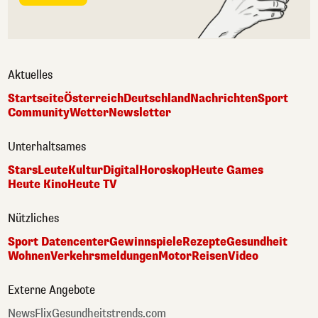
Aktuelles
Startseite
Österreich
Deutschland
Nachrichten
Sport
Community
Wetter
Newsletter
Unterhaltsames
Stars
Leute
Kultur
Digital
Horoskop
Heute Games
Heute Kino
Heute TV
Nützliches
Sport Datencenter
Gewinnspiele
Rezepte
Gesundheit
Wohnen
Verkehrsmeldungen
Motor
Reisen
Video
Externe Angebote
NewsFlix
Gesundheitstrends.com