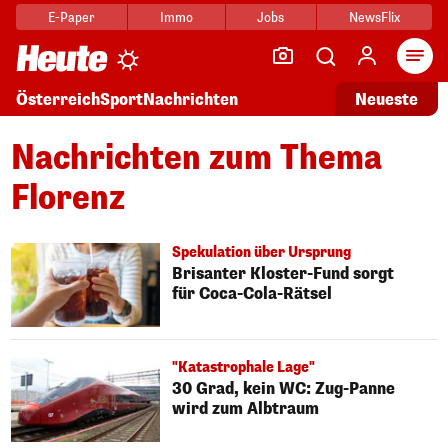
E-Paper
Immo
Jobs
NewsFlix
Arti
Österreich
Sport
Nachrichten
Neueste
Nachrichten zum Thema
Florenz
Spekulation über Ursprung
Brisanter Kloster-Fund sorgt
für Coca-Cola-Rätsel
"Katastrophale Lage"
30 Grad, kein WC: Zug-Panne
wird zum Albtraum