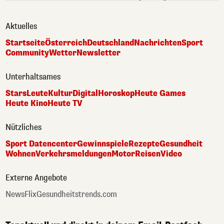
Aktuelles
Startseite
Österreich
Deutschland
Nachrichten
Sport
Community
Wetter
Newsletter
Unterhaltsames
Stars
Leute
Kultur
Digital
Horoskop
Heute Games
Heute Kino
Heute TV
Nützliches
Sport Datencenter
Gewinnspiele
Rezepte
Gesundheit
Wohnen
Verkehrsmeldungen
Motor
Reisen
Video
Externe Angebote
NewsFlix
Gesundheitstrends.com