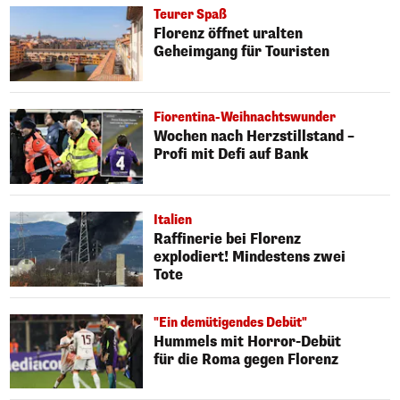
Teurer Spaß
Florenz öffnet uralten
Geheimgang für Touristen
Fiorentina-Weihnachtswunder
Wochen nach Herzstillstand –
Profi mit Defi auf Bank
Italien
Raffinerie bei Florenz
explodiert! Mindestens zwei
Tote
"Ein demütigendes Debüt"
Hummels mit Horror-Debüt
für die Roma gegen Florenz