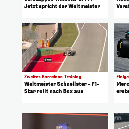
Jetzt spricht der Weltmeister
Vers
zurü
Zweites Barcelona-Training
Einige
Weltmeister Schnellster – F1-
Merc
Star rollt nach Box aus
erst