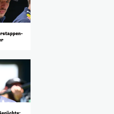
erstappen-
er
Gerüchte: