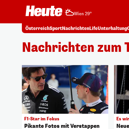
Wien 29°
Österreich
Sport
Nachrichten
Life
Unterhaltung
Nachrichten zum 
F1-Star im Fokus
Es wi
Pikante Fotos mit Verstappen
Neue