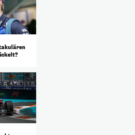
takulären
ickelt?