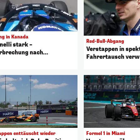
ing in Kanada
Red-Bull-Abgang
elli stark –
Verstappen in spek
rbrechung nach
Fahrertausch verw
eltier-Crash
appen enttäuscht wieder
Formel 1 in Miami