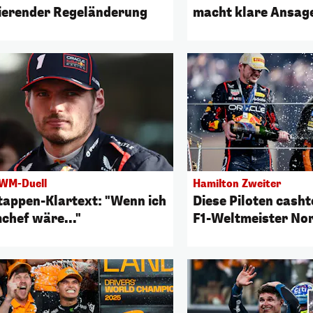
ierender Regeländerung
macht klare Ansag
WM-Duell
Hamilton Zweiter
tappen-Klartext: "Wenn ich
Diese Piloten casht
chef wäre..."
F1-Weltmeister Nor