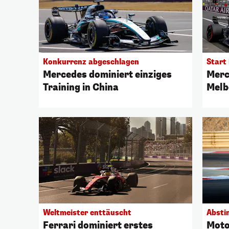
Konkurrenz abgeschlagen
Start 
Mercedes dominiert einziges
Merc
Training in China
Melb
Weltmeister enttäuscht
Absti
Ferrari dominiert erstes
Moto