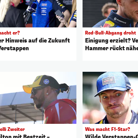
acht er?
Red-Bull-Abgang droht
er Hinweis auf die Zukunft
Einigung erzielt? V
Verstappen
Hammer rückt näh
lli Zweiter
Was macht F1-Star?
lton mit Bestzeit –
Wilde Verstappen-