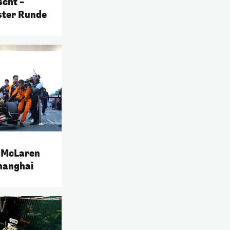
cht –
lster Runde
! McLaren
Shanghai