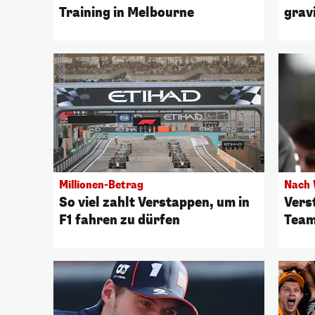
Training in Melbourne
grav
Millionen-Betrag
Nach 
So viel zahlt Verstappen, um in
Vers
F1 fahren zu dürfen
Team