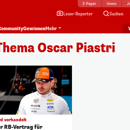
E-Paper
Immo
J
Leser-Reporter
Suchen
Community
Gewinnen
Mehr
Thema Oscar Piastri
rd verhandelt
r RB-Vertrag für