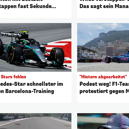
tappen fast Sekunde
Das sagt sein Man
ck
 Stars fehlen
"Hintern abgearbeitet"
edes-Star schnellster im
Podest weg! F1-Te
en Barcelona-Training
protestiert gegen 
Ergebnis