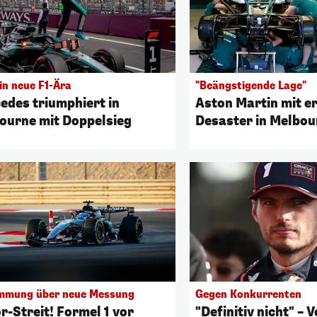
in neue F1-Ära
"Beängstigende Lage"
edes triumphiert in
Aston Martin mit 
ourne mit Doppelsieg
Desaster in Melbou
mmung über neue Messung
Gegen Konkurrenten
r-Streit! Formel 1 vor
"Definitiv nicht" –