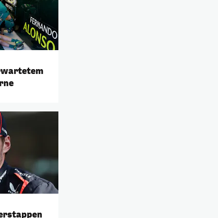
erwartetem
rne
 Verstappen