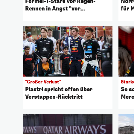
Formel-1-Stars vor Regen-
Norri
Rennen in Angst "vor
für 
Computer"
"Großer Verlust"
Stark
Piastri spricht offen über
So s
Verstappen-Rücktritt
Merc