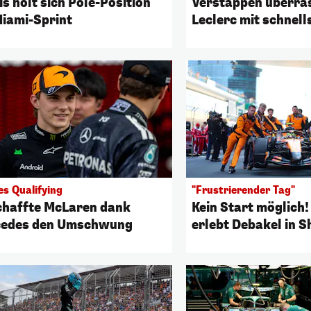
s holt sich Pole-Position
Verstappen überras
Miami-Sprint
Leclerc mit schnel
es Qualifying
"Frustrierender Tag"
chaffte McLaren dank
Kein Start möglich
edes den Umschwung
erlebt Debakel in 