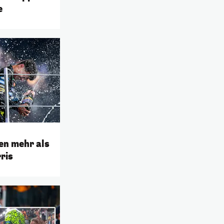
e
en mehr als
ris