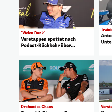
Train
"Vielen Dank"
Anton
Verstappen spottet nach
Unte
Podest-Rückkehr über
Murm
Konkurrenz
Drohendes Chaos
Verst