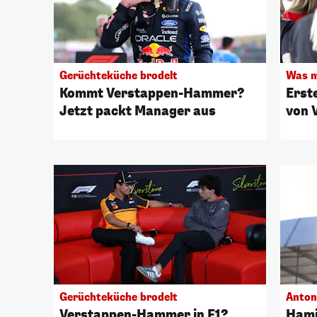
Gerüchteküche brodelt
Was m
Kommt Verstappen-Hammer?
Erst
Jetzt packt Manager aus
von 
Gerüchteküche brodelt
Antone
Verstappen-Hammer in F1?
Hami