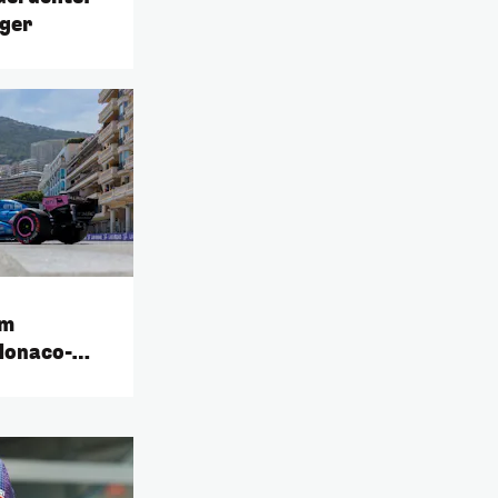
ager
am
Monaco-