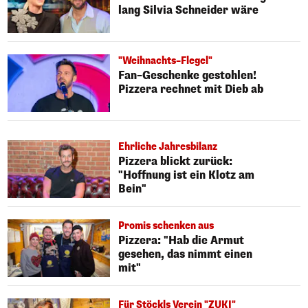
lang Silvia Schneider wäre
"Weihnachts–Flegel"
Fan–Geschenke gestohlen!
Pizzera rechnet mit Dieb ab
Ehrliche Jahresbilanz
Pizzera blickt zurück:
"Hoffnung ist ein Klotz am
Bein"
Promis schenken aus
Pizzera: "Hab die Armut
gesehen, das nimmt einen
mit"
Für Stöckls Verein "ZUKI"