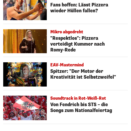
Fans hoffen: Lässt Pizzera
wieder Hüllen fallen?
Mikro abgedreht
"Respektlos": Pizzera
verteidigt Kummer nach
Romy-Rede
EAV-Mastermind
Spitzer: "Der Motor der
Kreativität ist Selbstzweifel"
Soundtrack in Rot-Weiß-Rot
Von Fendrich bis STS – die
Songs zum Nationalfeiertag