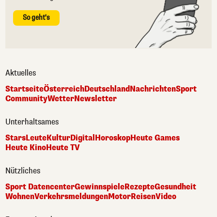
So geht's
Aktuelles
Startseite
Österreich
Deutschland
Nachrichten
Sport
Community
Wetter
Newsletter
Unterhaltsames
Stars
Leute
Kultur
Digital
Horoskop
Heute Games
Heute Kino
Heute TV
Nützliches
Sport Datencenter
Gewinnspiele
Rezepte
Gesundheit
Wohnen
Verkehrsmeldungen
Motor
Reisen
Video