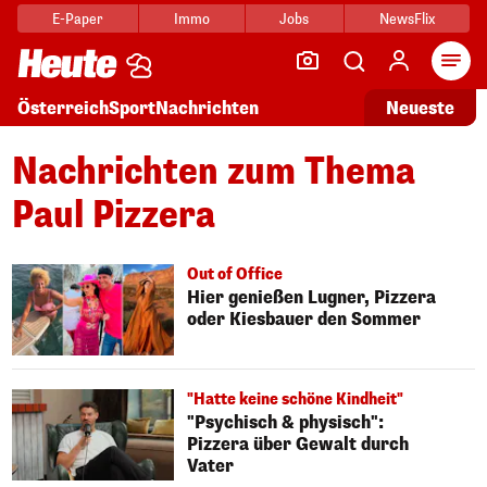
E-Paper
Immo
Jobs
NewsFlix
Arti
Österreich
Sport
Nachrichten
Neueste
Nachrichten zum Thema
Paul Pizzera
Out of Office
Hier genießen Lugner, Pizzera
oder Kiesbauer den Sommer
"Hatte keine schöne Kindheit"
"Psychisch & physisch":
Pizzera über Gewalt durch
Vater