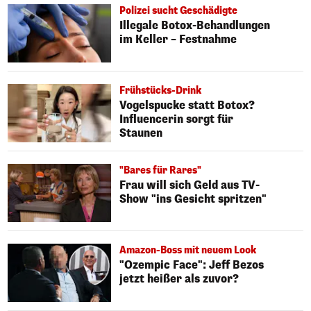
Polizei sucht Geschädigte
Illegale Botox-Behandlungen
im Keller – Festnahme
Frühstücks-Drink
Vogelspucke statt Botox?
Influencerin sorgt für
Staunen
"Bares für Rares"
Frau will sich Geld aus TV-
Show "ins Gesicht spritzen"
Amazon-Boss mit neuem Look
"Ozempic Face": Jeff Bezos
jetzt heißer als zuvor?