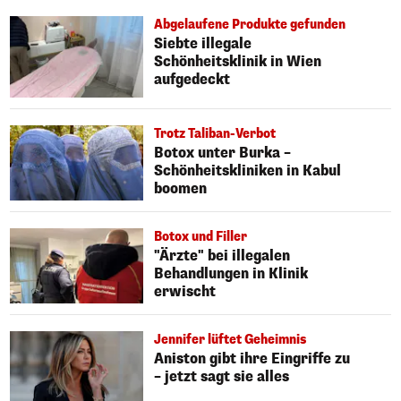
Abgelaufene Produkte gefunden
Siebte illegale
Schönheitsklinik in Wien
aufgedeckt
Trotz Taliban-Verbot
Botox unter Burka –
Schönheitskliniken in Kabul
boomen
Botox und Filler
"Ärzte" bei illegalen
Behandlungen in Klinik
erwischt
Jennifer lüftet Geheimnis
Aniston gibt ihre Eingriffe zu
– jetzt sagt sie alles