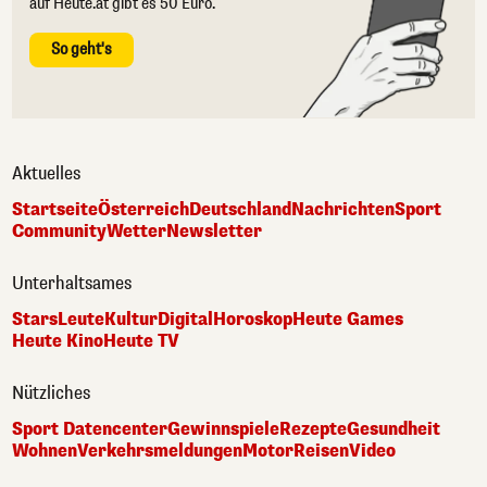
auf Heute.at gibt es 50 Euro.
So geht's
Aktuelles
Startseite
Österreich
Deutschland
Nachrichten
Sport
Community
Wetter
Newsletter
Unterhaltsames
Stars
Leute
Kultur
Digital
Horoskop
Heute Games
Heute Kino
Heute TV
Nützliches
Sport Datencenter
Gewinnspiele
Rezepte
Gesundheit
Wohnen
Verkehrsmeldungen
Motor
Reisen
Video