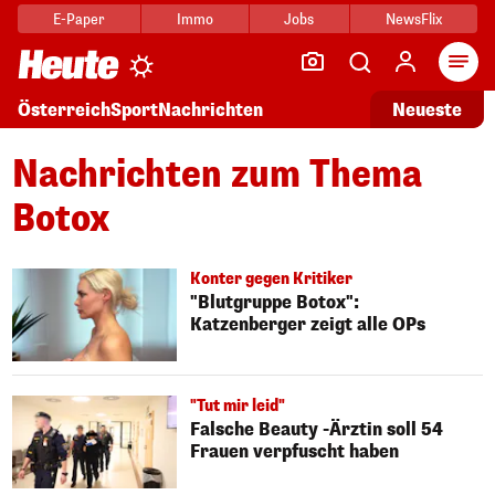
E-Paper
Immo
Jobs
NewsFlix
Arti
Österreich
Sport
Nachrichten
Neueste
Nachrichten zum Thema
Botox
Konter gegen Kritiker
"Blutgruppe Botox":
Katzenberger zeigt alle OPs
"Tut mir leid"
Falsche Beauty -Ärztin soll 54
Frauen verpfuscht haben