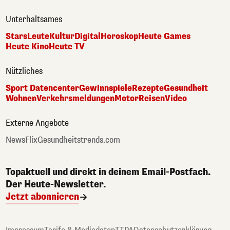
Unterhaltsames
Stars
Leute
Kultur
Digital
Horoskop
Heute Games
Heute Kino
Heute TV
Nützliches
Sport Datencenter
Gewinnspiele
Rezepte
Gesundheit
Wohnen
Verkehrsmeldungen
Motor
Reisen
Video
Externe Angebote
NewsFlix
Gesundheitstrends.com
Topaktuell und direkt in deinem Email-Postfach.
Der Heute-Newsletter.
Jetzt abonnieren