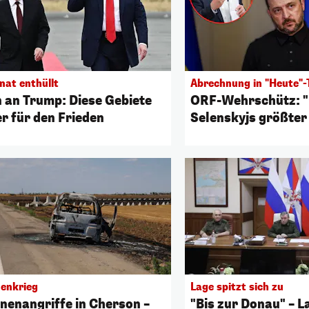
nat enthüllt
Abrechnung in "Heute"-
n an Trump: Diese Gebiete
ORF-Wehrschütz: 
er für den Frieden
Selenskyjs größter
enkrieg
Lage spitzt sich zu
nenangriffe in Cherson –
"Bis zur Donau" – 