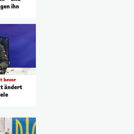
ügen ihn
ht bevor
t ändert
iele