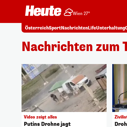
Wien 27°
Österreich
Sport
Nachrichten
Life
Unterhaltung
Nachrichten zum 
Video zeigt alles
Zivilis
Putins Drohne jagt
Droh