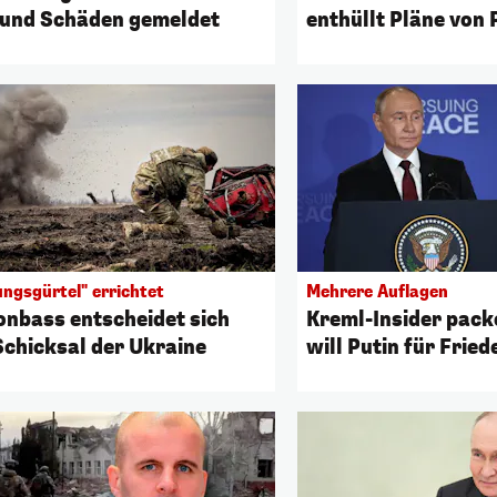
 und Schäden gemeldet
enthüllt Pläne von 
ungsgürtel" errichtet
Mehrere Auflagen
onbass entscheidet sich
Kreml-Insider pack
Schicksal der Ukraine
will Putin für Fried