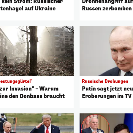
, kein Strom: Russischer
Drohnenangriff auf 
tenhagel auf Ukraine
Russen zerbomben
Festungsgürtel"
Russische Drohungen
 zur Invasion" – Warum
Putin sagt jetzt ne
ine den Donbass braucht
Eroberungen im TV