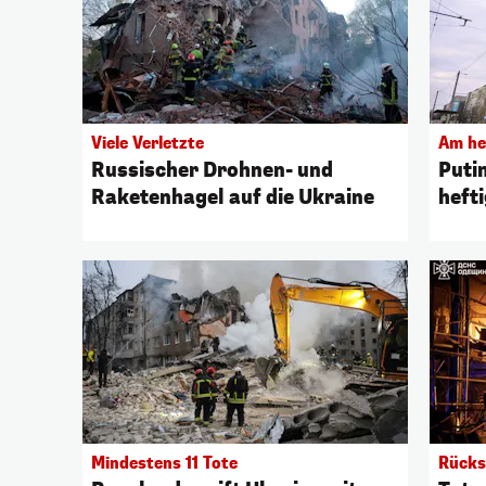
Viele Verletzte
Am hel
Russischer Drohnen- und
Puti
Raketenhagel auf die Ukraine
heft
Mindestens 11 Tote
Rücks