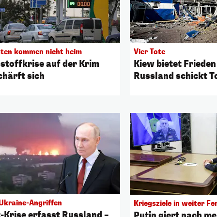
sten kommen nicht heim
Vier Tote
bstoffkrise auf der Krim
Kiew bietet Frieden
chärft sich
Russland schickt 
Ukraine-Angriffen
Kriegsziele in weiter Fe
t-Krise erfasst Russland –
Putin giert nach me