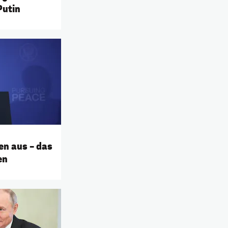
Putin
en aus – das
en