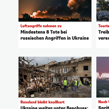
Luftangriffe nehmen zu
Touri
Mindestens 8 Tote bei
Trei
russischen Angriffen in Ukraine
vers
Nach 
Russland bleibt knallhart
Spri
Ukraine weiter unter Beschuss: