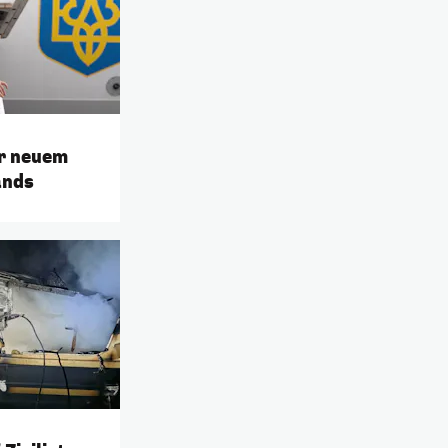
or neuem
ands