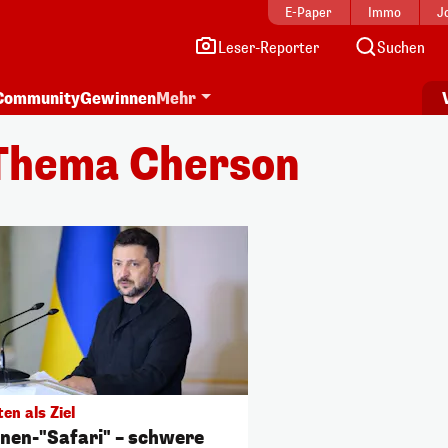
E-Paper
Immo
J
Leser-Reporter
Suchen
Community
Gewinnen
Mehr
Thema Cherson
ten als Ziel
nen-"Safari" – schwere