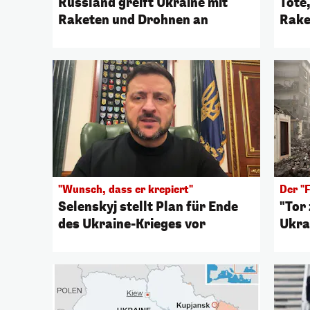
Russland greift Ukraine mit
Tote
Raketen und Drohnen an
Rake
"Wunsch, dass er krepiert"
Der "
Selenskyj stellt Plan für Ende
"Tor
des Ukraine-Krieges vor
Ukra