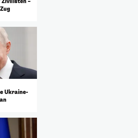
Zivilisten –
 Zug
ue Ukraine-
 an