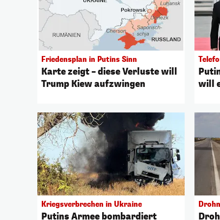
Friedensplan in Putins Sinn
Telefo
Karte zeigt – diese Verluste will
Puti
Trump Kiew aufzwingen
will 
Kriegsverbrechen in Ukraine
Drohn
Putins Armee bombardiert
Droh