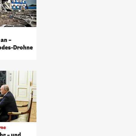
 an –
Todes-Drohne
rne
hr – und