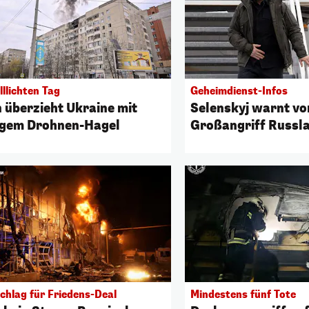
llichten Tag
Geheimdienst-Infos
n überzieht Ukraine mit
Selenskyj warnt v
igem Drohnen-Hagel
Großangriff Russl
chlag für Friedens-Deal
Mindestens fünf Tote