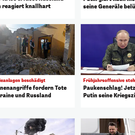
n reagiert knallhart
seine Generäle bel
ieanlagen beschädigt
Frühjahrsoffensive ste
nenangriffe fordern Tote
Paukenschlag! Jetz
kraine und Russland
Putin seine Kriegsz