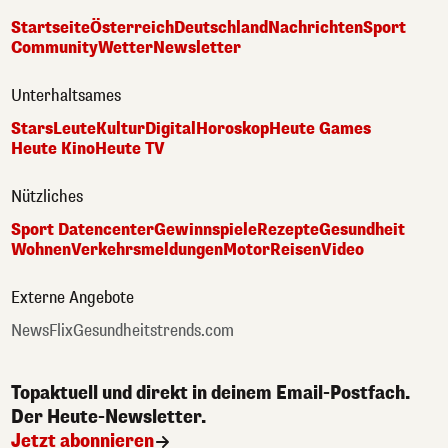
Startseite
Österreich
Deutschland
Nachrichten
Sport
Community
Wetter
Newsletter
Unterhaltsames
Stars
Leute
Kultur
Digital
Horoskop
Heute Games
Heute Kino
Heute TV
Nützliches
Sport Datencenter
Gewinnspiele
Rezepte
Gesundheit
Wohnen
Verkehrsmeldungen
Motor
Reisen
Video
Externe Angebote
NewsFlix
Gesundheitstrends.com
Topaktuell und direkt in deinem Email-Postfach.
Der Heute-Newsletter.
Jetzt abonnieren