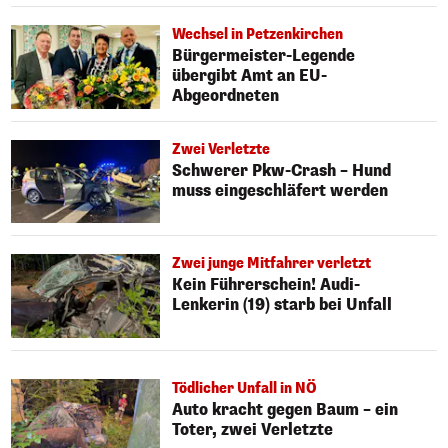
Wechsel in Petzenkirchen
Bürgermeister-Legende
übergibt Amt an EU-
Abgeordneten
Zwei Verletzte
Schwerer Pkw-Crash – Hund
muss eingeschläfert werden
Zwei junge Mitfahrer verletzt
Kein Führerschein! Audi-
Lenkerin (19) starb bei Unfall
Tödlicher Unfall in NÖ
Auto kracht gegen Baum – ein
Toter, zwei Verletzte