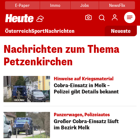
E-Paper
Immo
Jobs
NewsFlix
Arti
Österreich
Sport
Nachrichten
Neueste
Nachrichten zum Thema
Petzenkirchen
Hinweise auf Kriegsmaterial
Cobra-Einsatz in Melk –
Polizei gibt Details bekannt
Panzerwagen, Polizeiautos
Großer Cobra-Einsatz läuft
im Bezirk Melk