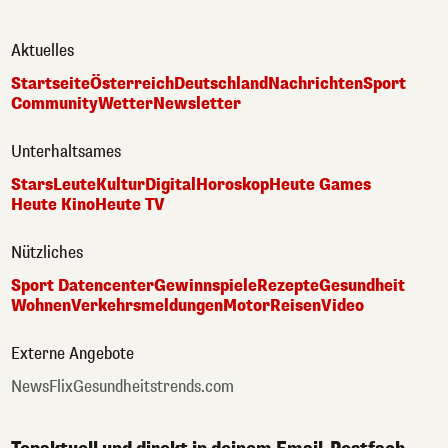
Aktuelles
Startseite
Österreich
Deutschland
Nachrichten
Sport
Community
Wetter
Newsletter
Unterhaltsames
Stars
Leute
Kultur
Digital
Horoskop
Heute Games
Heute Kino
Heute TV
Nützliches
Sport Datencenter
Gewinnspiele
Rezepte
Gesundheit
Wohnen
Verkehrsmeldungen
Motor
Reisen
Video
Externe Angebote
NewsFlix
Gesundheitstrends.com