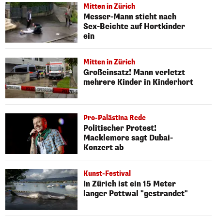
Mitten in Zürich
Messer-Mann sticht nach
Sex-Beichte auf Hortkinder
ein
Mitten in Zürich
Großeinsatz! Mann verletzt
mehrere Kinder in Kinderhort
Pro-Palästina Rede
Politischer Protest!
Macklemore sagt Dubai-
Konzert ab
Kunst-Festival
In Zürich ist ein 15 Meter
langer Pottwal "gestrandet"