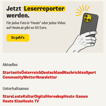
Jetzt
Leserreporter
werden.
Für jedes Foto in "Heute" oder jedes Video
auf Heute.at gibt es 50 Euro.
So geht's
Aktuelles
Startseite
Österreich
Deutschland
Nachrichten
Sport
Community
Wetter
Newsletter
Unterhaltsames
Stars
Leute
Kultur
Digital
Horoskop
Heute Games
Heute Kino
Heute TV