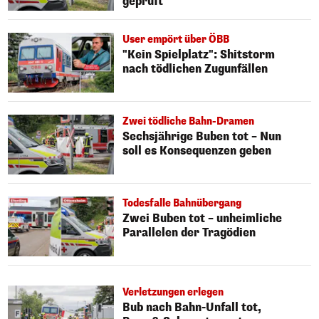
geprüft
User empört über ÖBB
"Kein Spielplatz": Shitstorm
nach tödlichen Zugunfällen
Zwei tödliche Bahn-Dramen
Sechsjährige Buben tot – Nun
soll es Konsequenzen geben
Todesfalle Bahnübergang
Zwei Buben tot – unheimliche
Parallelen der Tragödien
Verletzungen erlegen
Bub nach Bahn-Unfall tot,