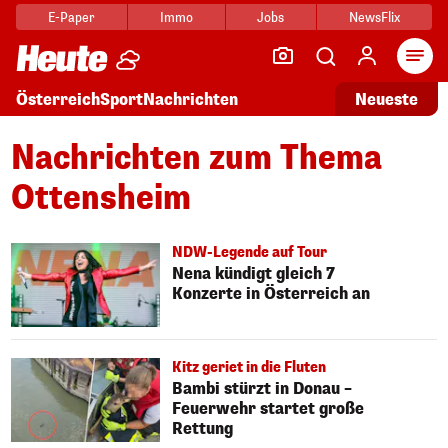
E-Paper
Immo
Jobs
NewsFlix
Arti
Österreich
Sport
Nachrichten
Neueste
Nachrichten zum Thema
Ottensheim
NDW-Legende auf Tour
Nena kündigt gleich 7
Konzerte in Österreich an
Kitz geriet in die Fluten
Bambi stürzt in Donau –
Feuerwehr startet große
Rettung