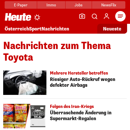
E-Paper
Immo
Jobs
NewsFlix
Arti
Österreich
Sport
Nachrichten
Neueste
Nachrichten zum Thema
Toyota
Mehrere Hersteller betroffen
Riesiger Auto-Rückruf wegen
defekter Airbags
Folgen des Iran-Kriegs
Überraschende Änderung in
Supermarkt-Regalen