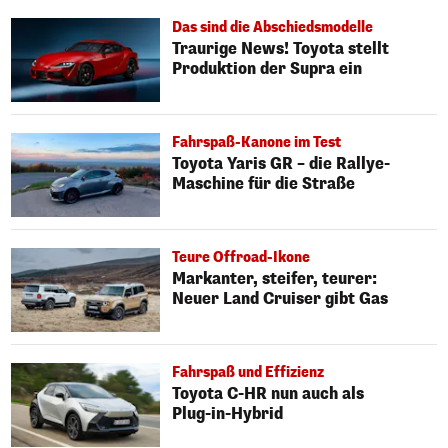
Das sind die Abschiedsmodelle
Traurige News! Toyota stellt
Produktion der Supra ein
Fahrspaß-Kanone im Test
Toyota Yaris GR – die Rallye-
Maschine für die Straße
Teure Offroad-Ikone
Markanter, steifer, teurer:
Neuer Land Cruiser gibt Gas
Fahrspaß und Effizienz
Toyota C-HR nun auch als
Plug-in-Hybrid