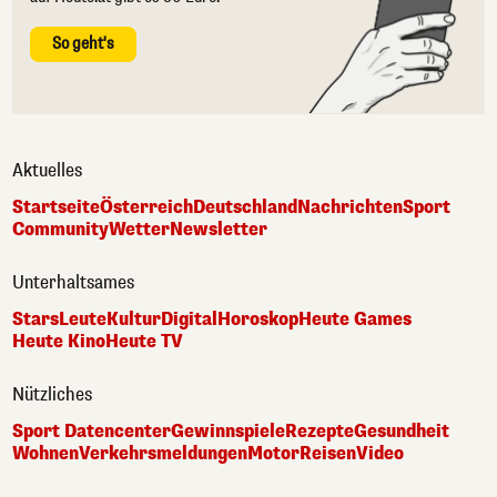
So geht's
Aktuelles
Startseite
Österreich
Deutschland
Nachrichten
Sport
Community
Wetter
Newsletter
Unterhaltsames
Stars
Leute
Kultur
Digital
Horoskop
Heute Games
Heute Kino
Heute TV
Nützliches
Sport Datencenter
Gewinnspiele
Rezepte
Gesundheit
Wohnen
Verkehrsmeldungen
Motor
Reisen
Video