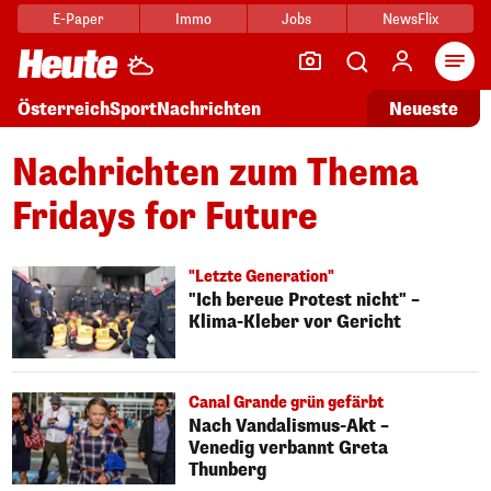
E-Paper
Immo
Jobs
NewsFlix
Arti
Österreich
Sport
Nachrichten
Neueste
Nachrichten zum Thema
Fridays for Future
"Letzte Generation"
"Ich bereue Protest nicht" –
Klima-Kleber vor Gericht
Canal Grande grün gefärbt
Nach Vandalismus-Akt –
Venedig verbannt Greta
Thunberg