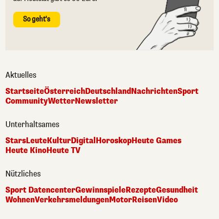
So geht's
Aktuelles
Startseite
Österreich
Deutschland
Nachrichten
Sport
Community
Wetter
Newsletter
Unterhaltsames
Stars
Leute
Kultur
Digital
Horoskop
Heute Games
Heute Kino
Heute TV
Nützliches
Sport Datencenter
Gewinnspiele
Rezepte
Gesundheit
Wohnen
Verkehrsmeldungen
Motor
Reisen
Video