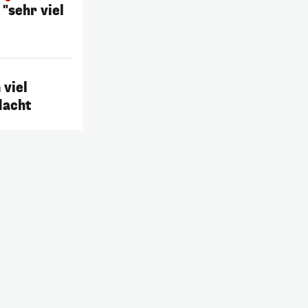
"sehr viel
 viel
dacht