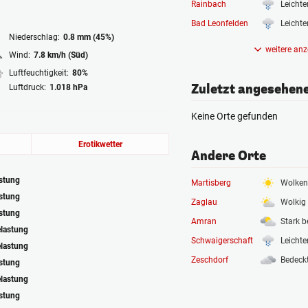
Rainbach
Leichte
Bad Leonfelden
Leichte
Niederschlag:
0.8 mm (45%)
weitere anz
Wind:
7.8 km/h (Süd)
Luftfeuchtigkeit:
80%
Zuletzt angesehen
Luftdruck:
1.018 hPa
Keine Orte gefunden
Erotikwetter
Andere Orte
astung
Martisberg
Wolken
astung
Zaglau
Wolkig
astung
Amran
Stark b
elastung
Schwaigerschaft
Leichte
elastung
Zeschdorf
Bedeck
astung
elastung
astung