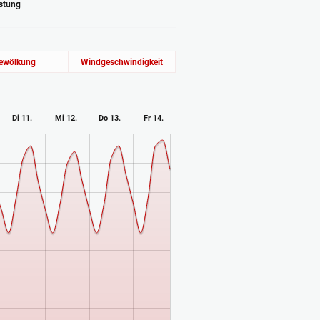
astung
ewölkung
Windgeschwindigkeit
Di 11.
Mi 12.
Do 13.
Fr 14.