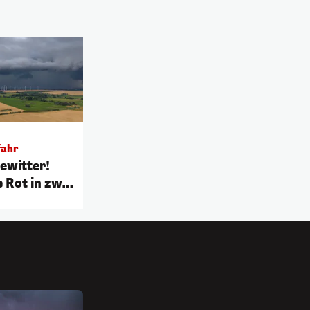
,
fahr
ewitter!
 Rot in zwei
ndern