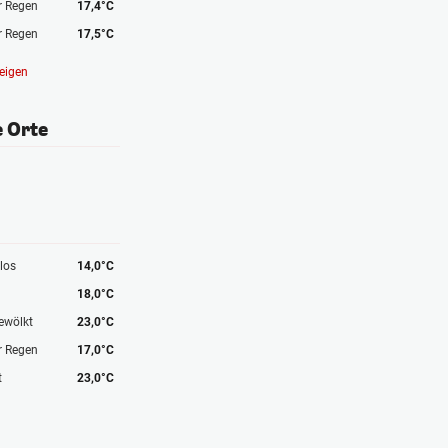
r Regen
17,4°C
r Regen
17,5°C
eigen
e Orte
los
14,0°C
18,0°C
ewölkt
23,0°C
r Regen
17,0°C
t
23,0°C