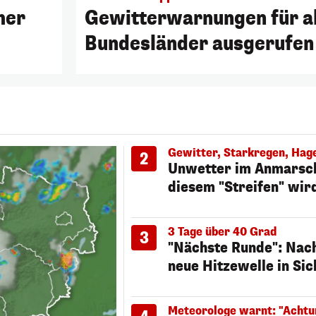
mer
Gewitterwarnungen für al
Bundesländer ausgerufen
Gewitter, Starkregen, Hag
2
Unwetter im Anmarsch
diesem "Streifen" wird
3 Tage über 40 Grad
3
"Nächste Runde": Nac
neue Hitzewelle in Sic
Meteorologe warnt: "Achtu