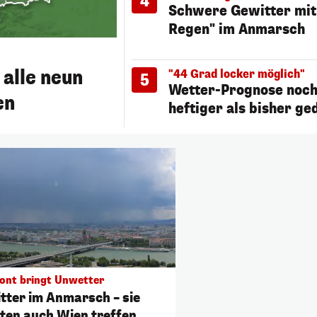
4
Schwere Gewitter mit 
Regen" im Anmarsch
alle neun
"44 Grad locker möglich"
5
Wetter-Prognose noch
en
heftiger als bisher ge
ront bringt Unwetter
tter im Anmarsch – sie
ten auch Wien treffen