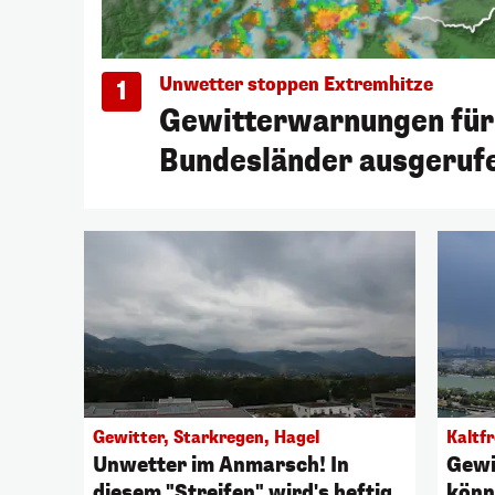
Unwetter stoppen Extremhitze
1
Gewitterwarnungen für 
Bundesländer ausgeruf
Gewitter, Starkregen, Hagel
Kaltf
Unwetter im Anmarsch! In
Gewi
diesem "Streifen" wird's heftig
könn