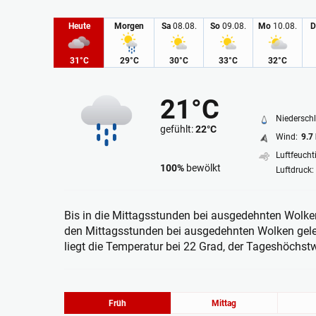
Heute
Morgen
Sa
08.08.
So
09.08.
Mo
10.08.
D
31°C
29°C
30°C
33°C
32°C
21°C
Niederschl
gefühlt:
22°C
Wind:
9.7
Luftfeuchti
100%
bewölkt
Luftdruck:
Leichter Regen
Bis in die Mittagsstunden bei ausgedehnten Wolken
den Mittagsstunden bei ausgedehnten Wolken gelege
liegt die Temperatur bei 22 Grad, der Tageshöchstw
Früh
Mittag