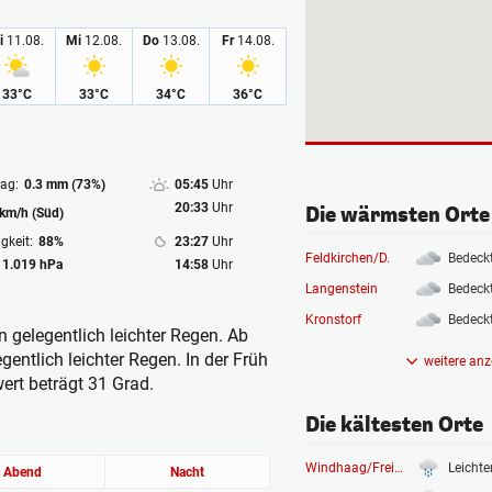
i
11.08.
Mi
12.08.
Do
13.08.
Fr
14.08.
33°C
33°C
34°C
36°C
ag:
0.3 mm (73%)
05:45
Uhr
20:33
Uhr
Die wärmsten Orte
 km/h (Süd)
gkeit:
88%
23:27
Uhr
Feldkirchen/D.
Bedeck
1.019 hPa
14:58
Uhr
Langenstein
Bedeck
Kronstorf
Bedeck
 gelegentlich leichter Regen. Ab
ntlich leichter Regen. In der Früh
weitere anz
ert beträgt 31 Grad.
Die kältesten Orte
Windhaag/Freistadt
Leichte
Abend
Nacht