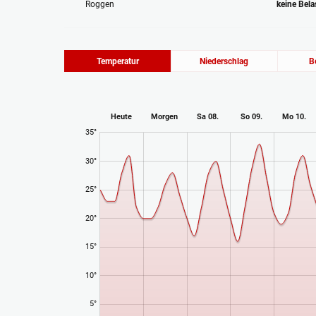
Roggen
keine Bel
Temperatur
Niederschlag
B
Heute
Morgen
Sa 08.
So 09.
Mo 10.
35°
30°
25°
20°
15°
10°
5°