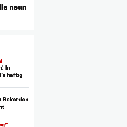
le neun
el
! In
's heftig
h Rekorden
ht
ng!"