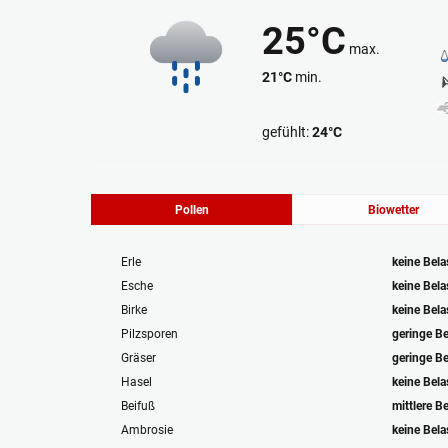
25°C
max.
21°C
min.
Regen
gefühlt:
24°C
Pollen
Biowetter
Erle
keine Bel
Esche
keine Bel
Birke
keine Bel
Pilzsporen
geringe B
Gräser
geringe B
Hasel
keine Bel
Beifuß
mittlere B
Ambrosie
keine Bel