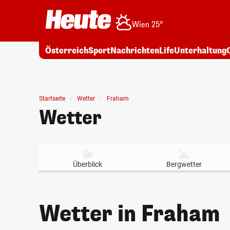
Wien 25°
Österreich
Sport
Nachrichten
Life
Unterhaltung
Startseite
Wetter
Fraham
Wetter
Überblick
Bergwetter
Wetter in Fraham