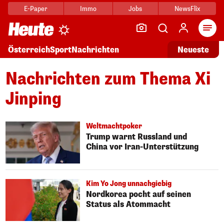
E-Paper
Immo
Jobs
NewsFlix
Arti
Österreich
Sport
Nachrichten
Neueste
Nachrichten zum Thema Xi
Jinping
Weltmachtpoker
Trump warnt Russland und
China vor Iran-Unterstützung
Kim Yo Jong unnachgiebig
Nordkorea pocht auf seinen
Status als Atommacht