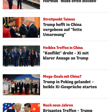
Hormus "muss offen bleiben"
Streitpunkt Taiwan
Trump hofft in China
vergebens auf "fette
Umarmung"
Heikles Treffen in China
"Konflikt" droht – Xi mit
klarer Ansage an Trump
Mega-Deals mit China?
Trump in Peking gelandet –
heikle Xi-Gespräche starten
Nach neun Jahren
Brisantes Treffen – Trump