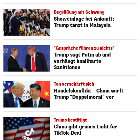
Begrüßung mit Schwung
Showeinlage bei Ankunft:
Trump tanzt in Malaysia
"Gespräche führen zu nichts"
Trump sagt Putin ab und
verhängt knallharte
Sanktionen
Ton verschärft sich
Handelskonflikt – China wirft
Trump "Doppelmoral" vor
Trump bestätigt
China gibt grünes Licht für
TikTok-Deal