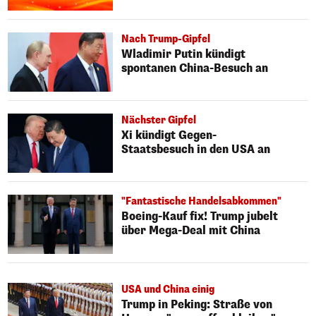
Nach Trump-Gipfel
Wladimir Putin kündigt
spontanen China-Besuch an
Nächster Gipfel
Xi kündigt Gegen-
Staatsbesuch in den USA an
"Fantastische Handelsabkommen"
Boeing-Kauf fix! Trump jubelt
über Mega-Deal mit China
USA und China einig
Trump in Peking: Straße von