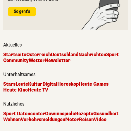
So geht's
Aktuelles
Startseite
Österreich
Deutschland
Nachrichten
Sport
Community
Wetter
Newsletter
Unterhaltsames
Stars
Leute
Kultur
Digital
Horoskop
Heute Games
Heute Kino
Heute TV
Nützliches
Sport Datencenter
Gewinnspiele
Rezepte
Gesundheit
Wohnen
Verkehrsmeldungen
Motor
Reisen
Video