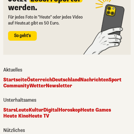
werden.
Für jedes Foto in "Heute" oder jedes Video
auf Heute.at gibt es 50 Euro.
So geht's
Aktuelles
Startseite
Österreich
Deutschland
Nachrichten
Sport
Community
Wetter
Newsletter
Unterhaltsames
Stars
Leute
Kultur
Digital
Horoskop
Heute Games
Heute Kino
Heute TV
Nützliches