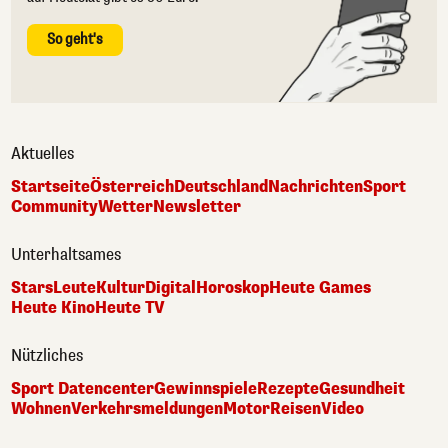
So geht's
Aktuelles
Startseite
Österreich
Deutschland
Nachrichten
Sport
Community
Wetter
Newsletter
Unterhaltsames
Stars
Leute
Kultur
Digital
Horoskop
Heute Games
Heute Kino
Heute TV
Nützliches
Sport Datencenter
Gewinnspiele
Rezepte
Gesundheit
Wohnen
Verkehrsmeldungen
Motor
Reisen
Video