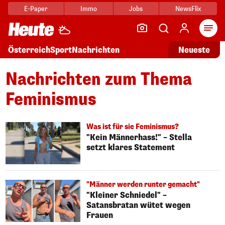
E-Paper
Immo
Jobs
NewsFlix
Arti
Österreich
Sport
Nachrichten
Neueste
Nachrichten zum Thema
Feminismus
Was ist für sie Feminismus?
"Kein Männerhass!" – Stella
setzt klares Statement
"Männer werden runter gemacht"
"Kleiner Schniedel" –
Satansbratan wütet wegen
Frauen