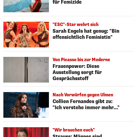
für Femizide
"ESC"-Star wehrt sich
Sarah Engels hat genug: "Bin
offensichtlich Feministin"
Von Picasso bis zur Moderne
Frauenpower: Diese
Ausstellung sorgt für
Gesprächsstoff
Nach Vorwürfen gegen Ulmen
Collien Fernandes gibt zu:
"Ich verstehe immer mehr..."
"Wir brauchen euch"
Strauss: Männer sind