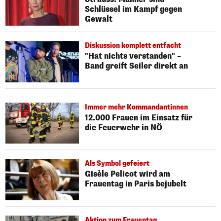
Schlüssel im Kampf gegen
Gewalt
Diskussion komplett entfacht
"Hat nichts verstanden" –
Band greift Seiler direkt an
Immer mehr Kommandantinnen
12.000 Frauen im Einsatz für
die Feuerwehr in NÖ
Als Symbol gefeiert
Gisèle Pelicot wird am
Frauentag in Paris bejubelt
Aktion zum Frauentag