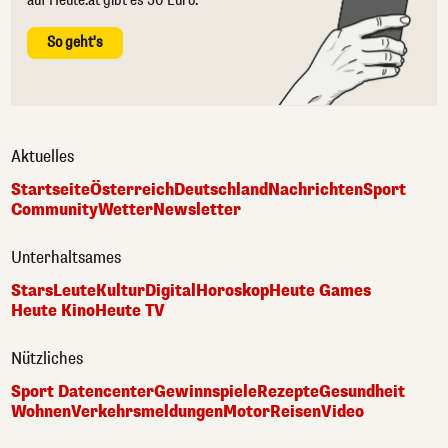
auf Heute.at gibt es 50 Euro.
So geht's
Aktuelles
Startseite
Österreich
Deutschland
Nachrichten
Sport
Community
Wetter
Newsletter
Unterhaltsames
Stars
Leute
Kultur
Digital
Horoskop
Heute Games
Heute Kino
Heute TV
Nützliches
Sport Datencenter
Gewinnspiele
Rezepte
Gesundheit
Wohnen
Verkehrsmeldungen
Motor
Reisen
Video