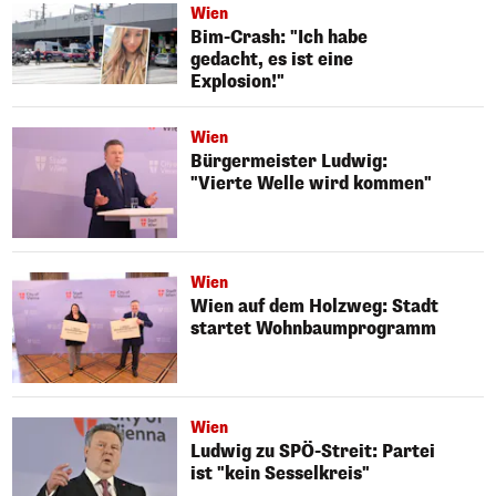
Wien
Bim-Crash: "Ich habe
gedacht, es ist eine
Explosion!"
Wien
Bürgermeister Ludwig:
"Vierte Welle wird kommen"
Wien
Wien auf dem Holzweg: Stadt
startet Wohnbaumprogramm
Wien
Ludwig zu SPÖ-Streit: Partei
ist "kein Sesselkreis"