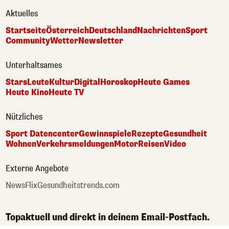
Aktuelles
Startseite
Österreich
Deutschland
Nachrichten
Sport
Community
Wetter
Newsletter
Unterhaltsames
Stars
Leute
Kultur
Digital
Horoskop
Heute Games
Heute Kino
Heute TV
Nützliches
Sport Datencenter
Gewinnspiele
Rezepte
Gesundheit
Wohnen
Verkehrsmeldungen
Motor
Reisen
Video
Externe Angebote
NewsFlix
Gesundheitstrends.com
Topaktuell und direkt in deinem Email-Postfach.