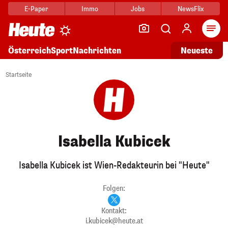
E-Paper
Immo
Jobs
NewsFlix
Arti
Österreich
Sport
Nachrichten
Neueste
Startseite
Isabella Kubicek
Isabella Kubicek ist Wien-Redakteurin bei "Heute"
Folgen:
Kontakt:
i.kubicek@heute.at