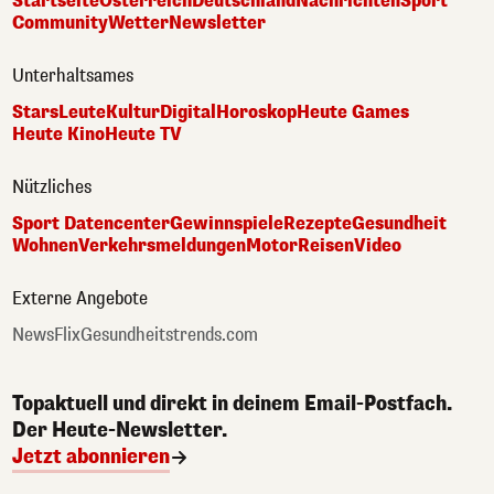
Startseite
Österreich
Deutschland
Nachrichten
Sport
Community
Wetter
Newsletter
Unterhaltsames
Stars
Leute
Kultur
Digital
Horoskop
Heute Games
Heute Kino
Heute TV
Nützliches
Sport Datencenter
Gewinnspiele
Rezepte
Gesundheit
Wohnen
Verkehrsmeldungen
Motor
Reisen
Video
Externe Angebote
NewsFlix
Gesundheitstrends.com
Topaktuell und direkt in deinem Email-Postfach.
Der Heute-Newsletter.
Jetzt abonnieren