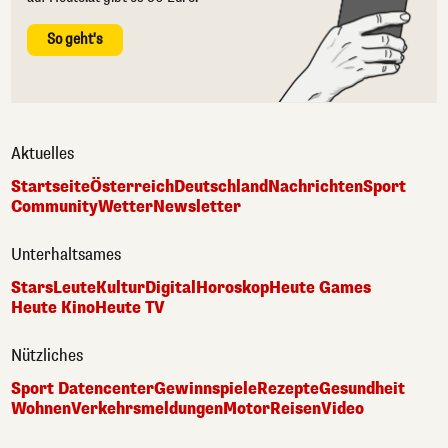
So geht's
Aktuelles
Startseite
Österreich
Deutschland
Nachrichten
Sport
Community
Wetter
Newsletter
Unterhaltsames
Stars
Leute
Kultur
Digital
Horoskop
Heute Games
Heute Kino
Heute TV
Nützliches
Sport Datencenter
Gewinnspiele
Rezepte
Gesundheit
Wohnen
Verkehrsmeldungen
Motor
Reisen
Video