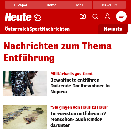
E-Paper
Immo
Jobs
NewsFlix
Arti
Österreich
Sport
Nachrichten
Neueste
Nachrichten zum Thema
Entführung
Militärbasis gestürmt
Bewaffnete entführen
Dutzende Dorfbewohner in
Nigeria
"Sie gingen von Haus zu Haus"
Terroristen entführen 52
Menschen- auch Kinder
darunter