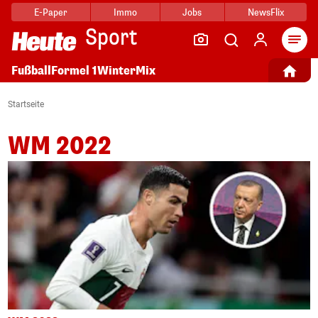
E-Paper
Immo
Jobs
NewsFlix
Sport
Fußball
Formel 1
Winter
Mix
Startseite
WM 2022