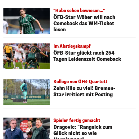
"Habe schon bewiesen..."
ÖFB-Star Wöber will nach
Comeback das WM-Ticket
lösen
Im Abstiegskampf
ÖFB-Star glückt nach 254
Tagen Leidenszeit Comeback
Kollege von ÖFB-Quartett
Zehn Kilo zu viel! Bremen-
Star irritiert mit Posting
Spieler fertig gemacht
Dragovic: "Rangnick zum
Glück nicht so wie