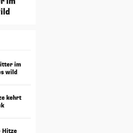
r im
ild
tter im
s wild
ze kehrt
ck
– Hitze