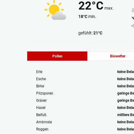
22°C
max.
18°C
min.
Heiter
gefühlt:
21°C
Pollen
Biowetter
Erle
keine Bel
Esche
keine Bel
Birke
keine Bel
Pilzsporen
geringe B
Gräser
geringe B
Hasel
keine Bel
Beifuß
mittlere B
Ambrosie
keine Bel
Roggen
keine Bel