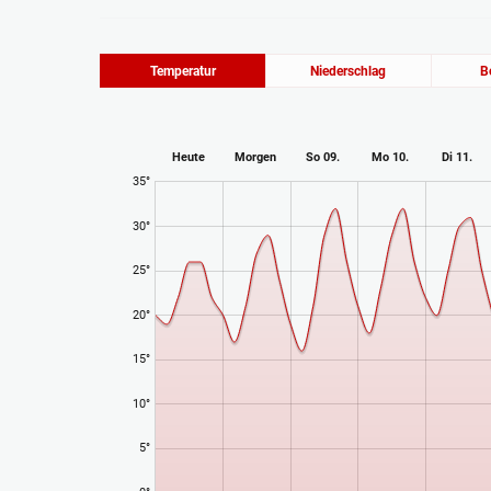
Temperatur
Niederschlag
B
Heute
Morgen
So 09.
Mo 10.
Di 11.
35°
30°
25°
20°
15°
10°
5°