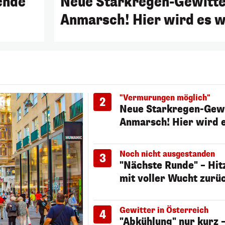
ende
Neue Starkregen-Gewitte
Anmarsch! Hier wird es w
"Vermurungen möglich"
2
Neue Starkregen-Gewi
Anmarsch! Hier wird e
Noch nicht ausgestanden
3
"Nächste Runde" – Hit
mit voller Wucht zurü
Gewitter in Österreich
4
"Abkühlung" nur kurz 