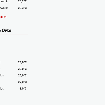
Bedeckt mit kräftigen Gewittern
20,2°C
ewölkt
20,3°C
eigen
e Orte
t
24,0°C
t
20,0°C
los
25,0°C
27,0°C
los
-1,0°C