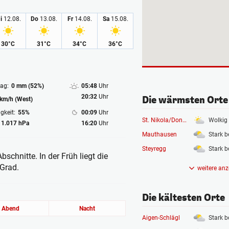
i
12.08.
Do
13.08.
Fr
14.08.
Sa
15.08.
30°C
31°C
34°C
36°C
ag:
0 mm (52%)
05:48
Uhr
20:32
Uhr
Die wärmsten Orte
 km/h (West)
gkeit:
55%
00:09
Uhr
St. Nikola/Donau
Wolkig
1.017 hPa
16:20
Uhr
Mauthausen
Stark b
Steyregg
Stark b
schnitte. In der Früh liegt die
 Grad.
weitere anz
Die kältesten Orte
Abend
Nacht
Aigen-Schlägl
Stark b