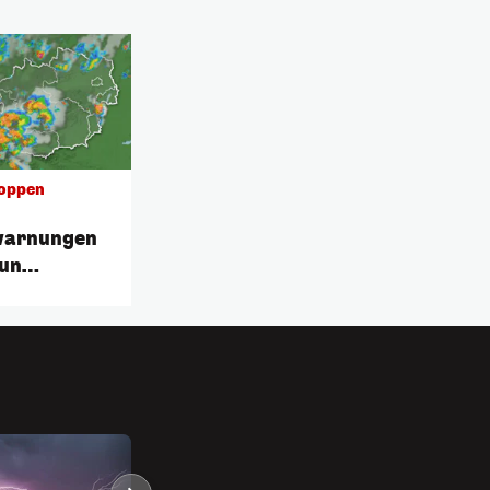
oppen
warnungen
eun
nder
n