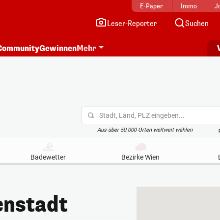
E-Paper
Immo
J
Leser-Reporter
Suchen
Community
Gewinnen
Mehr
Stadt, Land, PLZ eingeben...
Aus über 50.000 Orten weltweit wählen
Badewetter
Bezirke Wien
enstadt