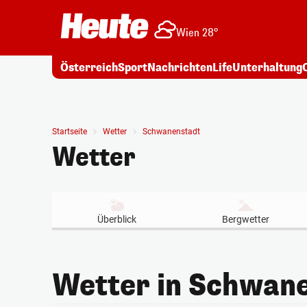
Wien 28°
Österreich
Sport
Nachrichten
Life
Unterhaltung
Startseite
Wetter
Schwanenstadt
Wetter
Überblick
Bergwetter
Wetter in Schwan