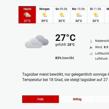
Heute
Morgen
So
09.08.
Mo
10.08.
Di
11.08.
M
27°C
29°C
32°C
32°C
32°C
27°C
Niederschl
gefühlt:
28°C
Wind:
8.9
Luftfeuchti
83%
bewölkt
Luftdruck:
Bedeckt
Tagsüber meist bewölkt, nur gelegentlich sonnige Ab
Temperatur bei 18 Grad, sie steigt tagsüber auf 27
Früh
Mittag