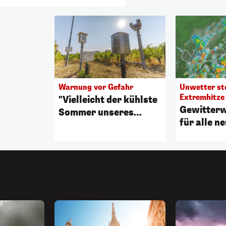
Warnung vor Gefahr
Unwetter st
Extremhitze
"Vielleicht der kühlste
Gewitter
Sommer unseres
für alle n
restlichen Lebens"
Bundeslä
ausgerufe