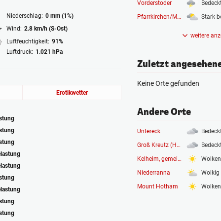
Vorderstoder
Niederschlag:
0 mm (1%)
Pfarrkirchen/Mühlkreis
Stark b
Wind:
2.8 km/h (S-Ost)
weitere anz
Luftfeuchtigkeit:
91%
Luftdruck:
1.021 hPa
Zuletzt angesehen
Keine Orte gefunden
Erotikwetter
Andere Orte
astung
astung
Untereck
Bedeck
astung
Groß Kreutz (Havel)
Bedeck
elastung
Kelheim, gemeindefreies Gebiet
Wolken
elastung
Niederranna
Wolkig
astung
Mount Hotham
Wolken
elastung
astung
astung