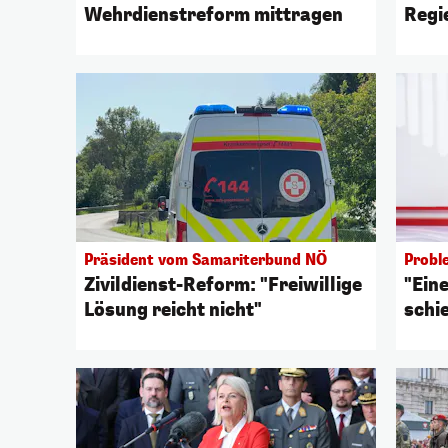
Wehrdienstreform mittragen
Regi
um
Präsident vom Samariterbund NÖ
Probl
Zivildienst-Reform: "Freiwillige
"Ein
Lösung reicht nicht"
schi
Wehr