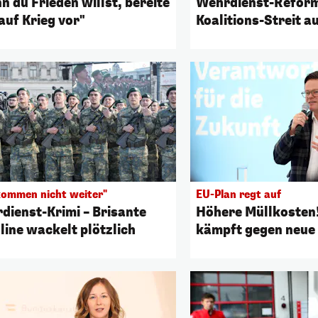
n du Frieden willst, bereite
Wehrdienst-Reform
auf Krieg vor"
Koalitions-Streit a
kommen nicht weiter"
EU-Plan regt auf
dienst-Krimi – Brisante
Höhere Müllkosten!
line wackelt plötzlich
kämpft gegen neue