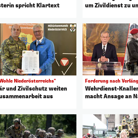
terin spricht Klartext
um Zivildienst zu 
Wohle Niederösterreichs"
Forderung nach Verlän
är und Zivilschutz weiten
Wehrdienst-Knaller
Zusammenarbeit aus
macht Ansage an N