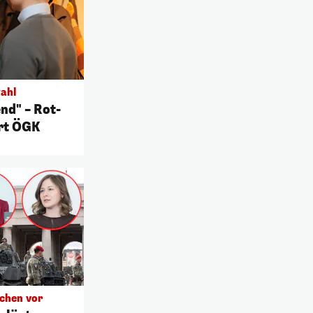
ahl
nd" – Rot-
ert ÖGK
chen vor