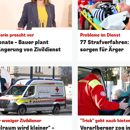
erin prescht vor
Probleme im Dienst
onate – Bauer plant
77 Strafverfahren: 
ängerung von Zivildienst
sorgen für Ärger
 weniger Zivildiener
"Trick" geht nach hinten
elraum wird kleiner" –
Vorarlberger zog i