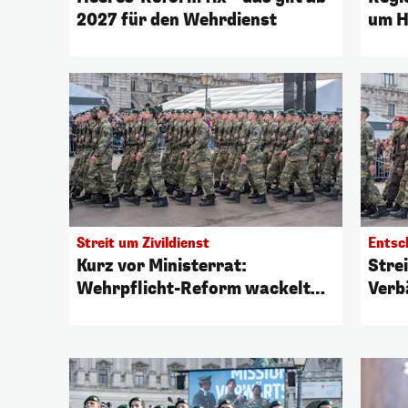
2027 für den Wehrdienst
um H
Streit um Zivildienst
Entsc
Kurz vor Ministerrat:
Stre
Wehrpflicht-Reform wackelt
Verb
weiter