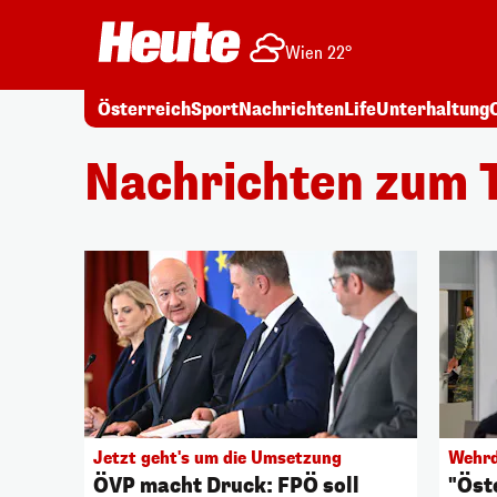
Wien 22°
Österreich
Sport
Nachrichten
Life
Unterhaltung
Nachrichten zum T
Jetzt geht's um die Umsetzung
Wehrd
ÖVP macht Druck: FPÖ soll
"Öst