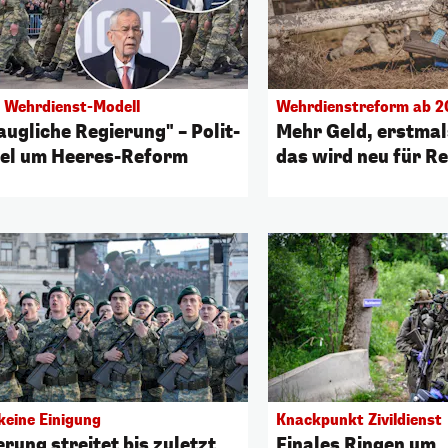
 Wehrdienst-Modell
Wehrdienstreform ab 2
augliche Regierung" – Polit-
Mehr Geld, erstmal
el um Heeres-Reform
das wird neu für R
keine Einigung
Knackpunkt Zivildienst
rung streitet bis zuletzt
Finales Ringen um