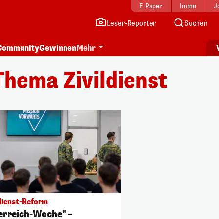
E-Paper
Immo
J
Leser-Reporter
Suchen
Community
Gewinnen
Mehr
hema Zivildienst
ienst-Reform
erreich-Woche" –