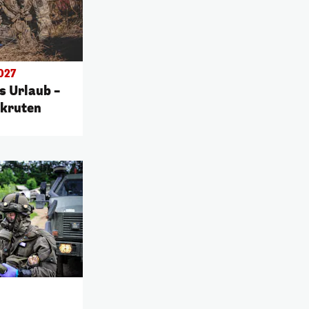
027
s Urlaub –
ekruten