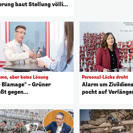
erung baut Stellung völlig
eme, aber keine Lösung
Personal-Lücke droht
e Blamage" – Grüner
Alarm um Zivildiens
eßt gegen
pocht auf Verlänge
dienstreform