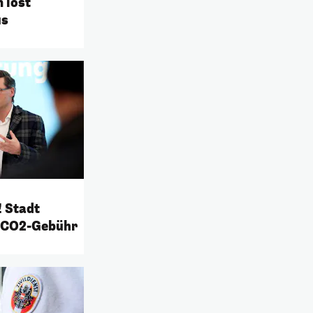
 löst
us
 Stadt
 CO2-Gebühr