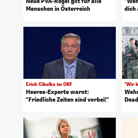
Neue PVA-Regel gilt für alle
"Wen
Menschen in Österreich
dich 
Erich Cibulka im ORF
"Wir 
Heeres-Experte warnt:
Wehr
"Friedliche Zeiten sind vorbei!"
Dead