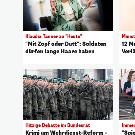
Klaudia Tanner zu "Heute"
Minist
"Mit Zopf oder Dutt": Soldaten
12 M
dürfen lange Haare haben
Verl
Hitzige Debatte im Bundesrat
Immer
Krimi um Wehrdienst-Reform –
"Spi