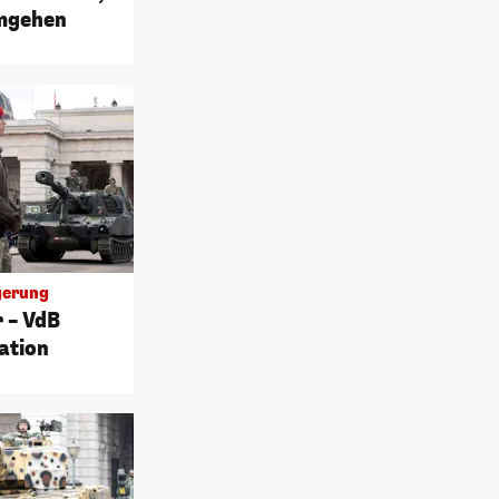
umgehen
gerung
 – VdB
ation