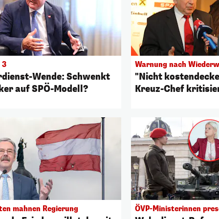
 3
Warnung nach Wiederw
dienst-Wende: Schwenkt
"Nicht kostendecke
ker auf SPÖ-Modell?
Kreuz-Chef kritisi
ten mahnen Regierung
ÖVP-Ministerinnen pres