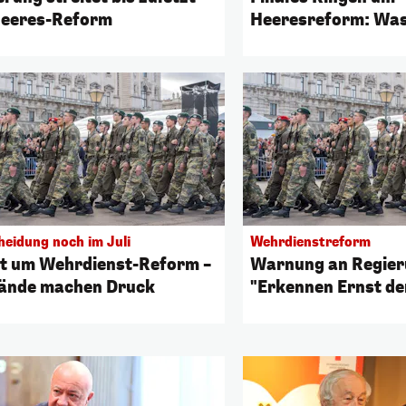
eeres-Reform
Heeresreform: Was 
es hakt
heidung noch im Juli
Wehrdienstreform
it um Wehrdienst-Reform –
Warnung an Regier
ände machen Druck
"Erkennen Ernst de