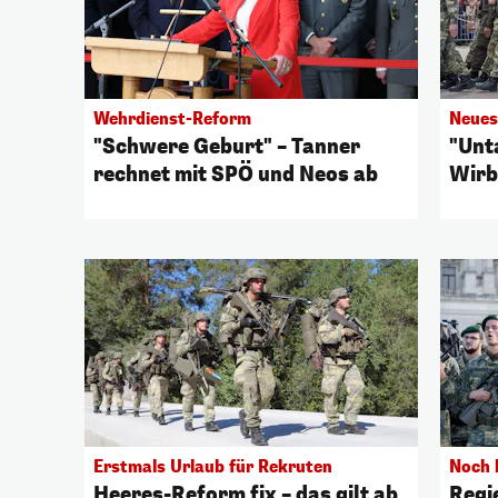
Wehrdienst-Reform
Neues
"Schwere Geburt" – Tanner
"Unt
rechnet mit SPÖ und Neos ab
Wirb
Erstmals Urlaub für Rekruten
Noch 
Heeres-Reform fix – das gilt ab
Regie