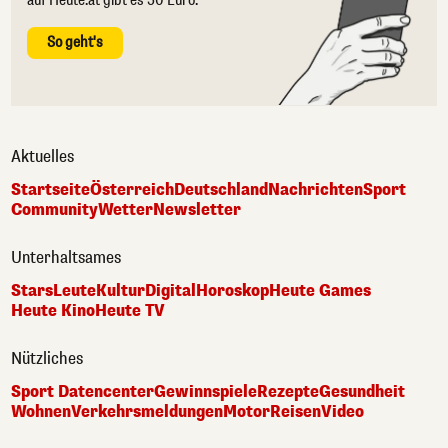
auf Heute.at gibt es 50 Euro.
So geht's
Aktuelles
Startseite
Österreich
Deutschland
Nachrichten
Sport
Community
Wetter
Newsletter
Unterhaltsames
Stars
Leute
Kultur
Digital
Horoskop
Heute Games
Heute Kino
Heute TV
Nützliches
Sport Datencenter
Gewinnspiele
Rezepte
Gesundheit
Wohnen
Verkehrsmeldungen
Motor
Reisen
Video