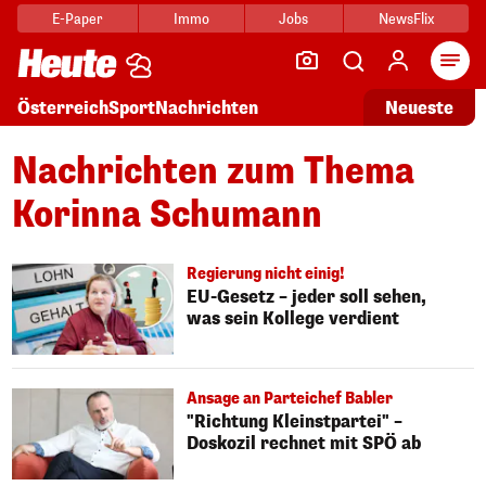
E-Paper
Immo
Jobs
NewsFlix
Arti
Österreich
Sport
Nachrichten
Neueste
Nachrichten zum Thema
Korinna Schumann
Regierung nicht einig!
EU-Gesetz – jeder soll sehen,
was sein Kollege verdient
Ansage an Parteichef Babler
"Richtung Kleinstpartei" –
Doskozil rechnet mit SPÖ ab