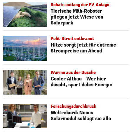
Schafe entlang der PV-Anlage
Tierische Mäh-Roboter
pflegen jetzt Wiese von
Solarpark
Polit-Streit entbrannt
Hitze sorgt jetzt für extreme
Strompreise am Abend
Wärme aus der Dusche
Cooler Altbau – Wer hier
duscht, spart dabei Energie
Forschungsdurchbruch
Weltrekord: Neues
Solarmodul schlägt sie alle