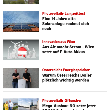
Photovoltaik-Langzeittest
Eine 14 Jahre alte
Solaranlage rechnet sich
noch
Innovation aus Wien
Aus Alt macht Strom - Wien
setzt auf E-Auto Akkus
Österreichs Energiespeicher
Warum Österreichs Boiler
plötzlich wichtig werden
Photovoltaik-Offensive
Mega-Ausbau: NÖ setzt jetzt