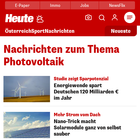
E-Paper
Immo
Jobs
NewsFlix
Arti
Österreich
Sport
Nachrichten
Neueste
Nachrichten zum Thema
Photovoltaik
Studie zeigt Sparpotenzial
Energiewende spart
Deutschen 120 Milliarden €
im Jahr
Mehr Strom vom Dach
Nano-Trick macht
Solarmodule ganz von selbst
sauber