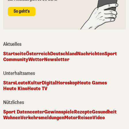
So geht's
Aktuelles
Startseite
Österreich
Deutschland
Nachrichten
Sport
Community
Wetter
Newsletter
Unterhaltsames
Stars
Leute
Kultur
Digital
Horoskop
Heute Games
Heute Kino
Heute TV
Nützliches
Sport Datencenter
Gewinnspiele
Rezepte
Gesundheit
Wohnen
Verkehrsmeldungen
Motor
Reisen
Video