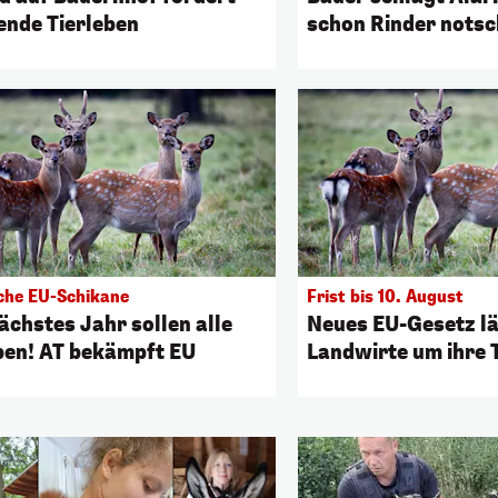
ende Tierleben
schon Rinder notsc
sche EU-Schikane
Frist bis 10. August
ächstes Jahr sollen alle
Neues EU-Gesetz l
ben! AT bekämpft EU
Landwirte um ihre 