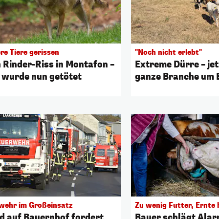
re Tiere gerissen
"Noch nicht erlebt"
 Rinder-Riss in Montafon –
Extreme Dürre – je
 wurde nun getötet
ganze Branche um 
wehr im Großeinsatz
Zu wenig Futter, Ernte 
d auf Bauernhof fordert
Bauer schlägt Ala