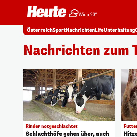
Wien 23°
Österreich
Sport
Nachrichten
Life
Unterhaltung
Nachrichten zum 
Rinder notgeschlachtet
Futte
Schlachthöfe gehen über, auch
Hitz