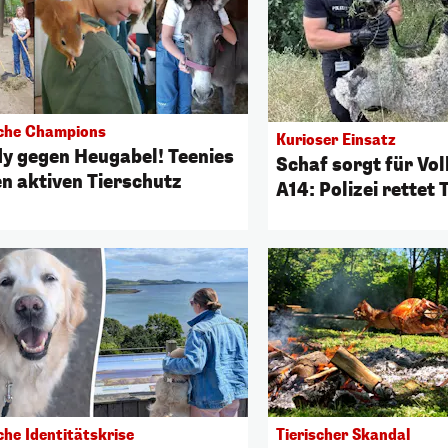
sche Champions
Kurioser Einsatz
y gegen Heugabel! Teenies
Schaf sorgt für Vol
en aktiven Tierschutz
A14: Polizei rettet 
che Identitätskrise
Tierischer Skandal