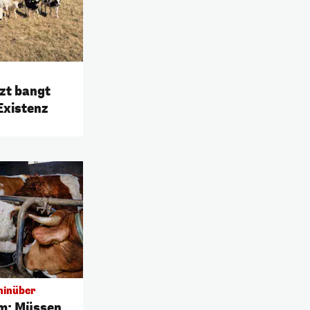
tzt bangt
Existenz
hinüber
rm: Müssen