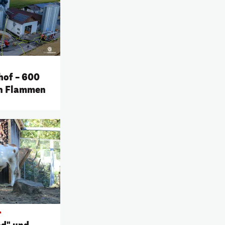
hof – 600
in Flammen
r