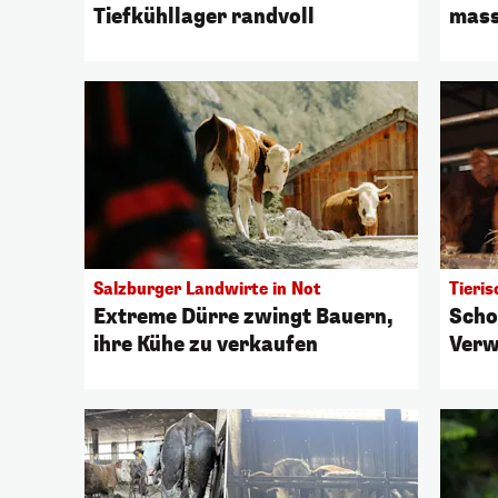
Tiefkühllager randvoll
mass
Salzburger Landwirte in Not
Tieri
Extreme Dürre zwingt Bauern,
Scho
ihre Kühe zu verkaufen
Verw
Futt