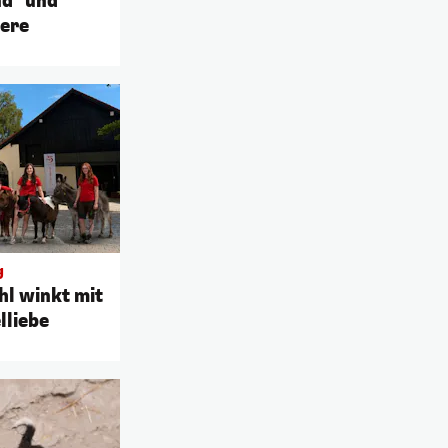
nd" und
iere
g
hl winkt mit
lliebe