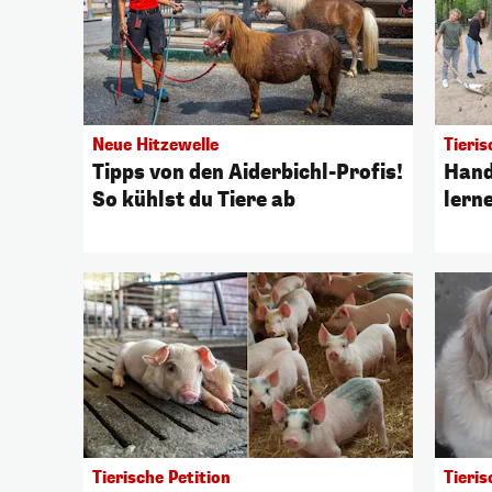
Neue Hitzewelle
Tieri
Tipps von den Aiderbichl-Profis!
Hand
So kühlst du Tiere ab
lern
Tierische Petition
Tieris