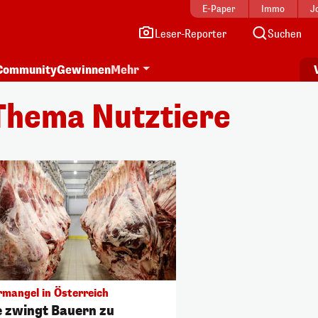
E-Paper
Immo
J
Leser-Reporter
Suchen
Community
Gewinnen
Mehr
Thema Nutztiere
rmangel in Österreich
e zwingt Bauern zu