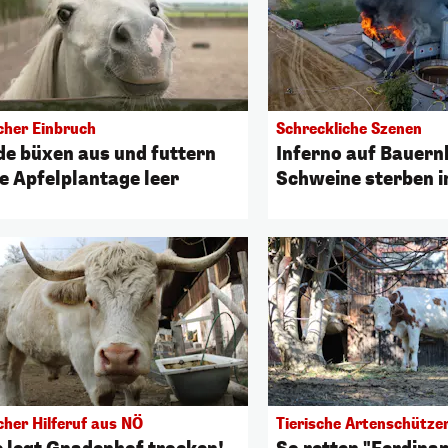
scher Einbruch
Schreckliche Szenen
de büxen aus und futtern
Inferno auf Bauern
e Apfelplantage leer
Schweine sterben 
cher Hilferuf aus NÖ
Tierische Artenschütze