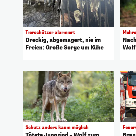
Tierschützer alarmiert
Mehre
Dreckig, abgemagert, nie im
Nach
Freien: Große Sorge um Kühe
Wolf
Schutz anders kaum möglich
Feuer
Tötete Jungrind – Wolf zum
Bran