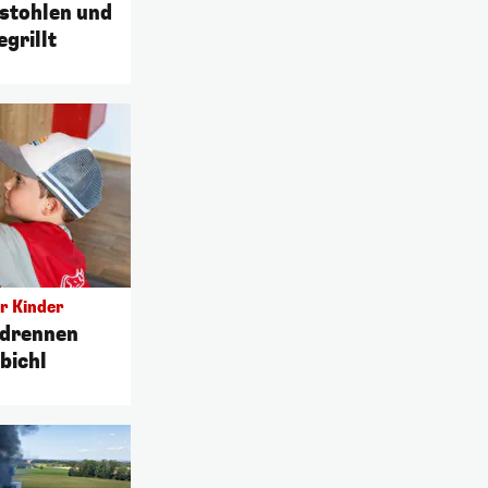
stohlen und
grillt
r Kinder
adrennen
bichl