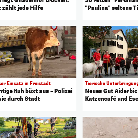
e legt Gnadenhof trocken!
So retten "Ferdina
 zählt jede Hilfe
"Paulina" seltene T
er Einsatz in Freistadt
Tierische Unterbringun
tige Kuh büxt aus – Polizei
Neues Gut Aiderbic
sie durch Stadt
Katzencafé und Ese