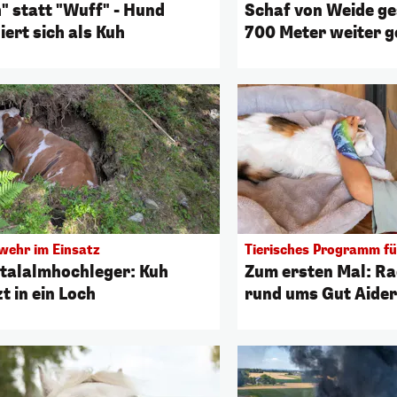
" statt "Wuff" - Hund
Schaf von Weide ge
iert sich als Kuh
700 Meter weiter ge
wehr im Einsatz
Tierisches Programm fü
talalmhochleger: Kuh
Zum ersten Mal: R
t in ein Loch
rund ums Gut Aider