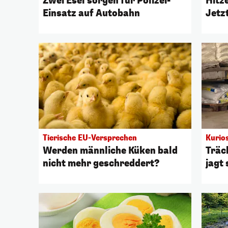
Zwei Esel sorgen für Polizei-
Hitz
Einsatz auf Autobahn
Jetzt
Tierische EU-Versprechen
Kurios
Werden männliche Küken bald
Träch
nicht mehr geschreddert?
jagt 