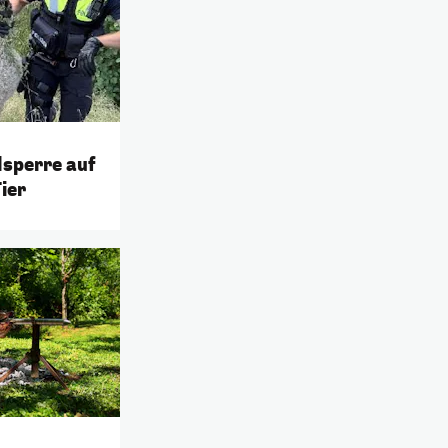
lsperre auf
Tier