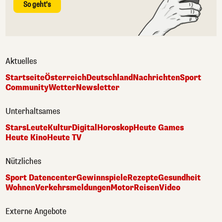
So geht's
Aktuelles
Startseite
Österreich
Deutschland
Nachrichten
Sport
Community
Wetter
Newsletter
Unterhaltsames
Stars
Leute
Kultur
Digital
Horoskop
Heute Games
Heute Kino
Heute TV
Nützliches
Sport Datencenter
Gewinnspiele
Rezepte
Gesundheit
Wohnen
Verkehrsmeldungen
Motor
Reisen
Video
Externe Angebote