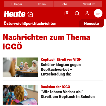
E-Paper
Immo
Jobs
NewsFlix
Arti
Österreich
Sport
Nachrichten
Neueste
Nachrichten zum Thema
IGGÖ
Kopftuch-Streit vor VfGH
Schüler klagten gegen
Kopftuchverbot –
Entscheidung da!
Reaktion der IGGÖ
"Wir lehnen Verbot ab!" –
Streit um Kopftuch in Schulen