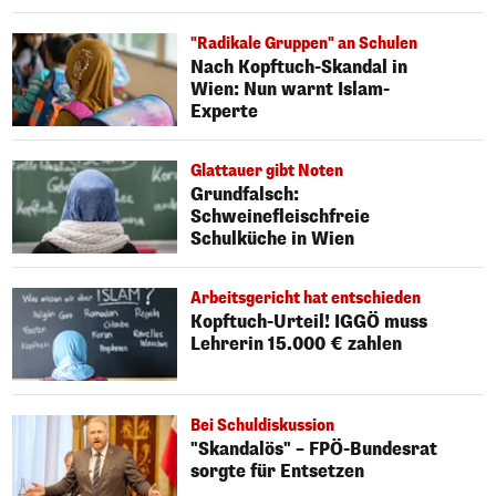
"Radikale Gruppen" an Schulen
Nach Kopftuch-Skandal in
Wien: Nun warnt Islam-
Experte
Glattauer gibt Noten
Grundfalsch:
Schweinefleischfreie
Schulküche in Wien
Arbeitsgericht hat entschieden
Kopftuch-Urteil! IGGÖ muss
Lehrerin 15.000 € zahlen
Bei Schuldiskussion
"Skandalös" – FPÖ-Bundesrat
sorgte für Entsetzen